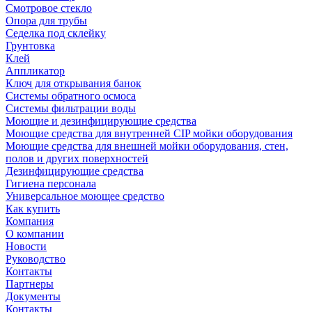
Смотровое стекло
Опора для трубы
Седелка под склейку
Грунтовка
Клей
Аппликатор
Ключ для открывания банок
Системы обратного осмоса
Системы фильтрации воды
Моющие и дезинфицирующие средства
Моющие средства для внутренней CIP мойки оборудования
Моющие средства для внешней мойки оборудования, стен,
полов и других поверхностей
Дезинфицирующие средства
Гигиена персонала
Универсальное моющее средство
Как купить
Компания
О компании
Новости
Руководство
Контакты
Партнеры
Документы
Контакты