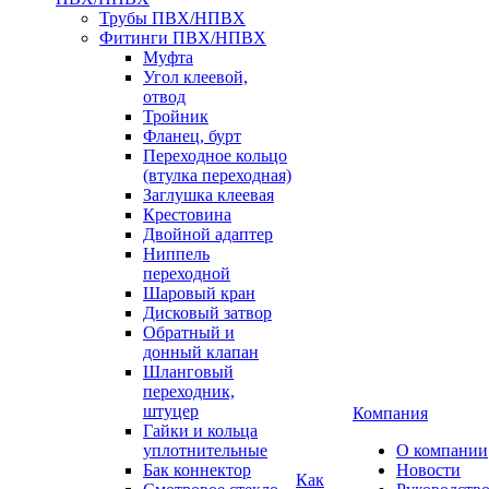
Трубы ПВХ/НПВХ
Фитинги ПВХ/НПВХ
Муфта
Угол клеевой,
отвод
Тройник
Фланец, бурт
Переходное кольцо
(втулка переходная)
Заглушка клеевая
Крестовина
Двойной адаптер
Ниппель
переходной
Шаровый кран
Дисковый затвор
Обратный и
донный клапан
Шланговый
переходник,
штуцер
Компания
Гайки и кольца
уплотнительные
О компании
Бак коннектор
Новости
Как