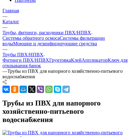
Партнеры
Главная
—
Каталог
—
Трубы, фитинги, расходники ПВХ/НПВХ
Системы обратного осмоса
Системы фильтрации
воды
Моющие и дезинфицирующие средства
—
Трубы ПВХ/НПВХ
Фитинги ПВХ/НПВХ
Грунтовка
Клей
Аппликатор
Ключ для
открывания банок
—
Трубы из ПВХ для напорного хозяйственно-питьевого
водоснабжения
Трубы из ПВХ для напорного
хозяйственно-питьевого
водоснабжения