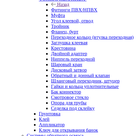
Назад
Фитинги ПВХ/НПВХ
Муфта
Угол клеевой, отвод
Тройник
Фланец, бурт
Переходное кольцо (втулка переходная)
Заглушка клеевая
Крестовина
Двойной адаптер
Ниппель переходной
Шаровый кран
Дисковый затвор
Обратный и донный клапан
Шланговый переходник, штуцер
Гайки и кольца уплотнительные
Бак коннектор
Смотровое стекло
Опора для трубы
Седелка под склейку
Грунтовка
Клей
Аппликатор
Ключ для открывания банок
Системы обратного осмоса