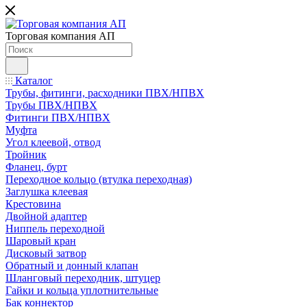
Торговая компания АП
Каталог
Трубы, фитинги, расходники ПВХ/НПВХ
Трубы ПВХ/НПВХ
Фитинги ПВХ/НПВХ
Муфта
Угол клеевой, отвод
Тройник
Фланец, бурт
Переходное кольцо (втулка переходная)
Заглушка клеевая
Крестовина
Двойной адаптер
Ниппель переходной
Шаровый кран
Дисковый затвор
Обратный и донный клапан
Шланговый переходник, штуцер
Гайки и кольца уплотнительные
Бак коннектор