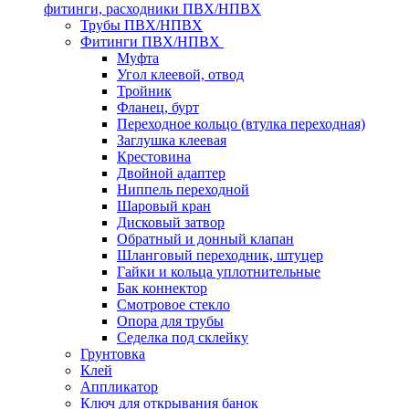
фитинги, расходники ПВХ/НПВХ
Трубы ПВХ/НПВХ
Фитинги ПВХ/НПВХ
Муфта
Угол клеевой, отвод
Тройник
Фланец, бурт
Переходное кольцо (втулка переходная)
Заглушка клеевая
Крестовина
Двойной адаптер
Ниппель переходной
Шаровый кран
Дисковый затвор
Обратный и донный клапан
Шланговый переходник, штуцер
Гайки и кольца уплотнительные
Бак коннектор
Смотровое стекло
Опора для трубы
Седелка под склейку
Грунтовка
Клей
Аппликатор
Ключ для открывания банок