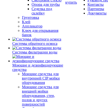
Смотровое стекло
Руководств
купить
Опора для трубы
Контакты
Седелка под
Партнеры
склейку
Документы
Грунтовка
Клей
Аппликатор
Ключ для открывания
банок
Системы обратного осмоса
Системы фильтрации воды
Моющие и дезинфицирующие
средства
Моющие средства для
внутренней CIP мойки
оборудования
Моющие средства для
внешней мойки
оборудования, стен,
полов и других
поверхностей