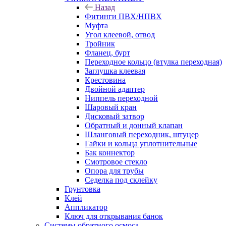
Назад
Фитинги ПВХ/НПВХ
Муфта
Угол клеевой, отвод
Тройник
Фланец, бурт
Переходное кольцо (втулка переходная)
Заглушка клеевая
Крестовина
Двойной адаптер
Ниппель переходной
Шаровый кран
Дисковый затвор
Обратный и донный клапан
Шланговый переходник, штуцер
Гайки и кольца уплотнительные
Бак коннектор
Смотровое стекло
Опора для трубы
Седелка под склейку
Грунтовка
Клей
Аппликатор
Ключ для открывания банок
Системы обратного осмоса