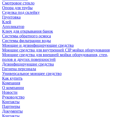
Смотровое стекло
Опора для трубы
Седелка под склейку
Грунтовка
Клей
Аппликатор
Ключ для открывания банок
Системы обратного осмоса
Системы фильтрации воды
Моющие и дезинфицирующие средства
Моющие средства для внутренней CIP мойки оборудования
Моющие средства для внешней мойки оборудования, стен,
полов и других поверхностей
Дезинфицирующие средства
Гигиена персонала
Универсальное моющее средство
Как купить
Компания
О компании
Новости
Руководство
Контакты
Партнеры
Документы
Контакты