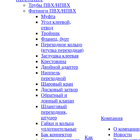
Трубы ПВХ/НПВХ
Фитинги ПВХ/НПВХ
Муфта
Угол клеевой,
отвод
Тройник
Фланец, бурт
Переходное кольцо
(втулка переходная)
Заглушка клеевая
Крестовина
Двойной адаптер
Ниппель
переходной
Шаровый кран
Дисковый затвор
Обратный и
донный клапан
Шланговый
переходник,
штуцер
Компания
Гайки и кольца
уплотнительные
О компании
Бак коннектор
Новости
Как