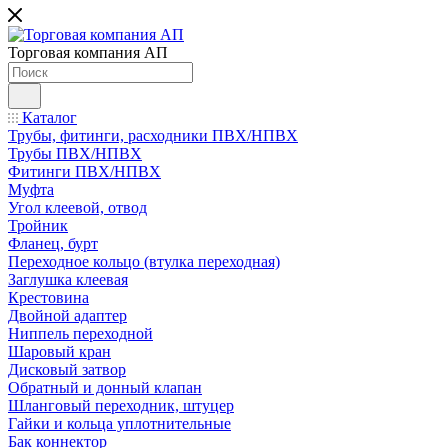
Торговая компания АП
Каталог
Трубы, фитинги, расходники ПВХ/НПВХ
Трубы ПВХ/НПВХ
Фитинги ПВХ/НПВХ
Муфта
Угол клеевой, отвод
Тройник
Фланец, бурт
Переходное кольцо (втулка переходная)
Заглушка клеевая
Крестовина
Двойной адаптер
Ниппель переходной
Шаровый кран
Дисковый затвор
Обратный и донный клапан
Шланговый переходник, штуцер
Гайки и кольца уплотнительные
Бак коннектор