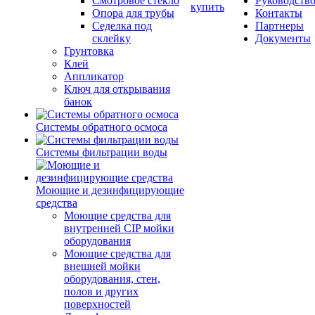
Смотровое стекло
Руководств
купить
Опора для трубы
Контакты
Седелка под
Партнеры
склейку
Документы
Грунтовка
Клей
Аппликатор
Ключ для открывания
банок
Системы обратного осмоса
Системы фильтрации воды
Моющие и дезинфицирующие
средства
Моющие средства для
внутренней CIP мойки
оборудования
Моющие средства для
внешней мойки
оборудования, стен,
полов и других
поверхностей