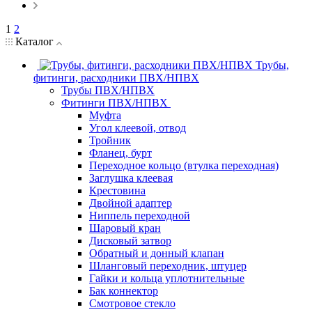
1
2
Каталог
Трубы,
фитинги, расходники ПВХ/НПВХ
Трубы ПВХ/НПВХ
Фитинги ПВХ/НПВХ
Муфта
Угол клеевой, отвод
Тройник
Фланец, бурт
Переходное кольцо (втулка переходная)
Заглушка клеевая
Крестовина
Двойной адаптер
Ниппель переходной
Шаровый кран
Дисковый затвор
Обратный и донный клапан
Шланговый переходник, штуцер
Гайки и кольца уплотнительные
Бак коннектор
Смотровое стекло