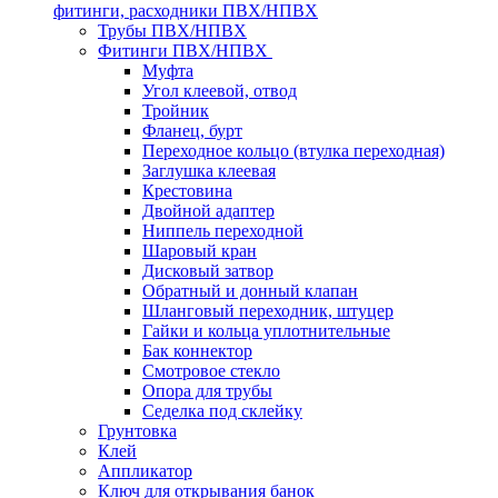
фитинги, расходники ПВХ/НПВХ
Трубы ПВХ/НПВХ
Фитинги ПВХ/НПВХ
Муфта
Угол клеевой, отвод
Тройник
Фланец, бурт
Переходное кольцо (втулка переходная)
Заглушка клеевая
Крестовина
Двойной адаптер
Ниппель переходной
Шаровый кран
Дисковый затвор
Обратный и донный клапан
Шланговый переходник, штуцер
Гайки и кольца уплотнительные
Бак коннектор
Смотровое стекло
Опора для трубы
Седелка под склейку
Грунтовка
Клей
Аппликатор
Ключ для открывания банок