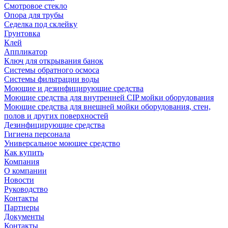
Смотровое стекло
Опора для трубы
Седелка под склейку
Грунтовка
Клей
Аппликатор
Ключ для открывания банок
Системы обратного осмоса
Системы фильтрации воды
Моющие и дезинфицирующие средства
Моющие средства для внутренней CIP мойки оборудования
Моющие средства для внешней мойки оборудования, стен,
полов и других поверхностей
Дезинфицирующие средства
Гигиена персонала
Универсальное моющее средство
Как купить
Компания
О компании
Новости
Руководство
Контакты
Партнеры
Документы
Контакты