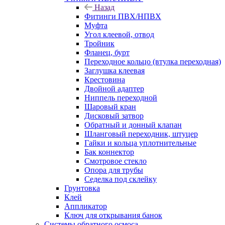
Назад
Фитинги ПВХ/НПВХ
Муфта
Угол клеевой, отвод
Тройник
Фланец, бурт
Переходное кольцо (втулка переходная)
Заглушка клеевая
Крестовина
Двойной адаптер
Ниппель переходной
Шаровый кран
Дисковый затвор
Обратный и донный клапан
Шланговый переходник, штуцер
Гайки и кольца уплотнительные
Бак коннектор
Смотровое стекло
Опора для трубы
Седелка под склейку
Грунтовка
Клей
Аппликатор
Ключ для открывания банок
Системы обратного осмоса