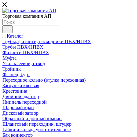
Торговая компания АП
Каталог
Трубы, фитинги, расходники ПВХ/НПВХ
Трубы ПВХ/НПВХ
Фитинги ПВХ/НПВХ
Муфта
Угол клеевой, отвод
Тройник
Фланец, бурт
Переходное кольцо (втулка переходная)
Заглушка клеевая
Крестовина
Двойной адаптер
Ниппель переходной
Шаровый кран
Дисковый затвор
Обратный и донный клапан
Шланговый переходник, штуцер
Гайки и кольца уплотнительные
Бак коннектор