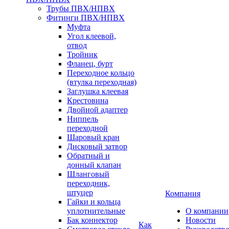
Трубы ПВХ/НПВХ
Фитинги ПВХ/НПВХ
Муфта
Угол клеевой,
отвод
Тройник
Фланец, бурт
Переходное кольцо
(втулка переходная)
Заглушка клеевая
Крестовина
Двойной адаптер
Ниппель
переходной
Шаровый кран
Дисковый затвор
Обратный и
донный клапан
Шланговый
переходник,
штуцер
Компания
Гайки и кольца
уплотнительные
О компании
Бак коннектор
Новости
Как