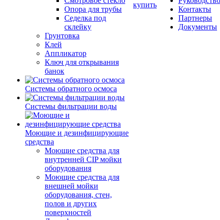
Смотровое стекло
Руководств
купить
Опора для трубы
Контакты
Седелка под
Партнеры
склейку
Документы
Грунтовка
Клей
Аппликатор
Ключ для открывания
банок
Системы обратного осмоса
Системы фильтрации воды
Моющие и дезинфицирующие
средства
Моющие средства для
внутренней CIP мойки
оборудования
Моющие средства для
внешней мойки
оборудования, стен,
полов и других
поверхностей