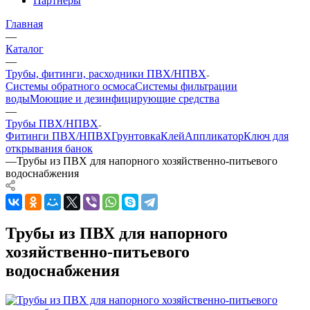
Партнеры
Главная
—
Каталог
—
Трубы, фитинги, расходники ПВХ/НПВХ
Системы обратного осмоса
Системы фильтрации
воды
Моющие и дезинфицирующие средства
—
Трубы ПВХ/НПВХ
Фитинги ПВХ/НПВХ
Грунтовка
Клей
Аппликатор
Ключ для
открывания банок
—
Трубы из ПВХ для напорного хозяйственно-питьевого
водоснабжения
Трубы из ПВХ для напорного
хозяйственно-питьевого
водоснабжения