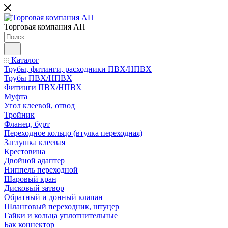
Торговая компания АП
Каталог
Трубы, фитинги, расходники ПВХ/НПВХ
Трубы ПВХ/НПВХ
Фитинги ПВХ/НПВХ
Муфта
Угол клеевой, отвод
Тройник
Фланец, бурт
Переходное кольцо (втулка переходная)
Заглушка клеевая
Крестовина
Двойной адаптер
Ниппель переходной
Шаровый кран
Дисковый затвор
Обратный и донный клапан
Шланговый переходник, штуцер
Гайки и кольца уплотнительные
Бак коннектор