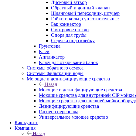
Дисковый затвор
Обратный и донный клапан
Шланговый переходник, штуцер
Гайки и кольца уплотнительные
Бак коннектор
Смотровое стекло
Опора для трубы
Седелка под склейку
Грунтовка
Клей
Аппликатор
Ключ для открывания банок
Системы обратного осмоса
Системы фильтрации воды
Моющие и дезинфицирующие средства
Назад
Моющие и дезинфицирующие средства
Моющие средства для внутренней CIP мойки 
Моющие средства для внешней мойки оборудов
Дезинфицирующие средства
Гигиена персонала
Универсальное моющее средство
Как купить
Компания
Назад