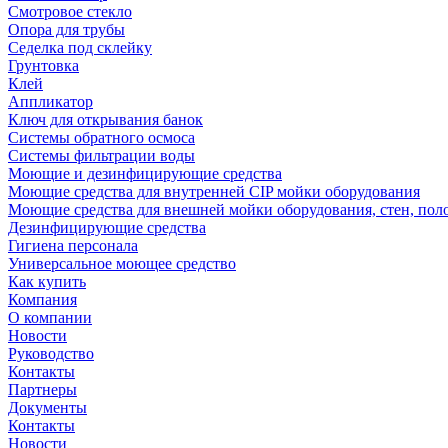
Смотровое стекло
Опора для трубы
Седелка под склейку
Грунтовка
Клей
Аппликатор
Ключ для открывания банок
Системы обратного осмоса
Системы фильтрации воды
Моющие и дезинфицирующие средства
Моющие средства для внутренней CIP мойки оборудования
Моющие средства для внешней мойки оборудования, стен, пол
Дезинфицирующие средства
Гигиена персонала
Универсальное моющее средство
Как купить
Компания
О компании
Новости
Руководство
Контакты
Партнеры
Документы
Контакты
Новости