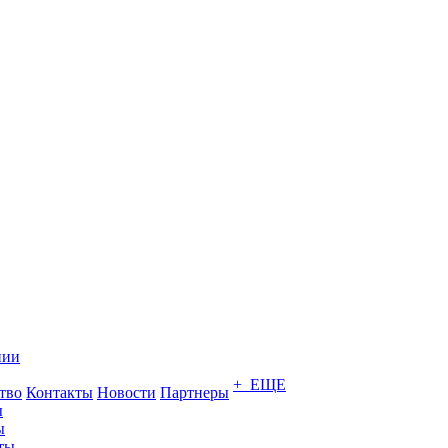
нии
+ ЕЩЕ
тво
Контакты
Новости
Партнеры
ы
ы
ты