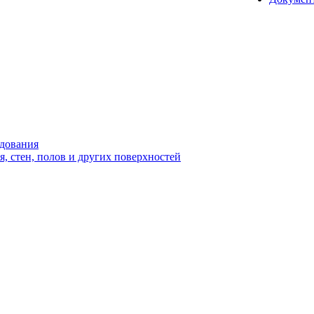
удования
 стен, полов и других поверхностей