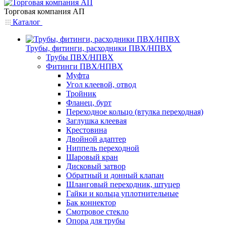
Торговая компания АП
Каталог
Трубы, фитинги, расходники ПВХ/НПВХ
Трубы ПВХ/НПВХ
Фитинги ПВХ/НПВХ
Муфта
Угол клеевой, отвод
Тройник
Фланец, бурт
Переходное кольцо (втулка переходная)
Заглушка клеевая
Крестовина
Двойной адаптер
Ниппель переходной
Шаровый кран
Дисковый затвор
Обратный и донный клапан
Шланговый переходник, штуцер
Гайки и кольца уплотнительные
Бак коннектор
Смотровое стекло
Опора для трубы