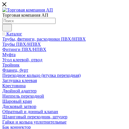
Торговая компания АП
Каталог
Трубы, фитинги, расходники ПВХ/НПВХ
Трубы ПВХ/НПВХ
Фитинги ПВХ/НПВХ
Муфта
Угол клеевой, отвод
Тройник
Фланец, бурт
Переходное кольцо (втулка переходная)
Заглушка клеевая
Крестовина
Двойной адаптер
Ниппель переходной
Шаровый кран
Дисковый затвор
Обратный и донный клапан
Шланговый переходник, штуцер
Гайки и кольца уплотнительные
Бак коннектор