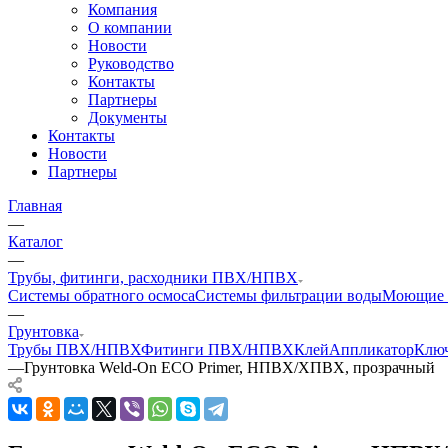
Компания
О компании
Новости
Руководство
Контакты
Партнеры
Документы
Контакты
Новости
Партнеры
Главная
—
Каталог
—
Трубы, фитинги, расходники ПВХ/НПВХ
Системы обратного осмоса
Системы фильтрации воды
Моющие 
—
Грунтовка
Трубы ПВХ/НПВХ
Фитинги ПВХ/НПВХ
Клей
Аппликатор
Ключ
—
Грунтовка Weld-On ECO Primer, НПВХ/ХПВХ, прозрачный