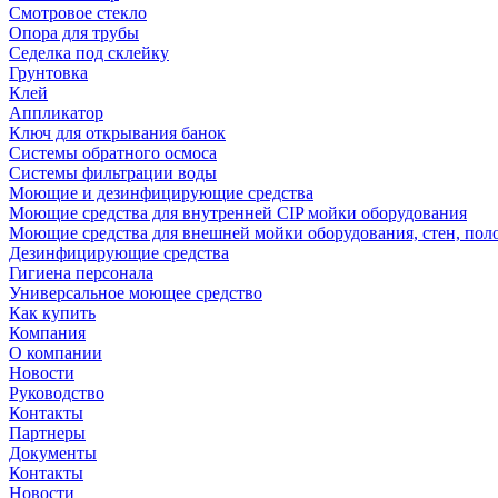
Смотровое стекло
Опора для трубы
Седелка под склейку
Грунтовка
Клей
Аппликатор
Ключ для открывания банок
Системы обратного осмоса
Системы фильтрации воды
Моющие и дезинфицирующие средства
Моющие средства для внутренней CIP мойки оборудования
Моющие средства для внешней мойки оборудования, стен, пол
Дезинфицирующие средства
Гигиена персонала
Универсальное моющее средство
Как купить
Компания
О компании
Новости
Руководство
Контакты
Партнеры
Документы
Контакты
Новости