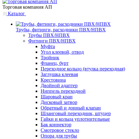
Торговая компания АП
Каталог
Трубы, фитинги, расходники ПВХ/НПВХ
Трубы ПВХ/НПВХ
Фитинги ПВХ/НПВХ
Муфта
Угол клеевой, отвод
Тройник
Фланец, бурт
Переходное кольцо (втулка переходная)
Заглушка клеевая
Крестовина
Двойной адаптер
Ниппель переходной
Шаровый кран
Дисковый затвор
Обратный и донный клапан
Шланговый переходник, штуцер
Гайки и кольца уплотнительные
Бак коннектор
Смотровое стекло
Опора для трубы