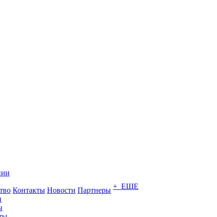
нии
+ ЕЩЕ
тво
Контакты
Новости
Партнеры
ы
ы
ты