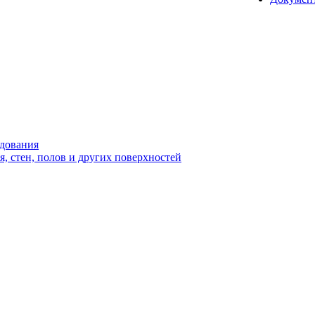
удования
 стен, полов и других поверхностей