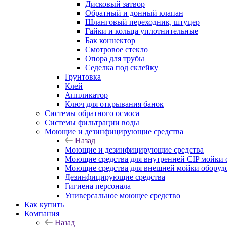
Дисковый затвор
Обратный и донный клапан
Шланговый переходник, штуцер
Гайки и кольца уплотнительные
Бак коннектор
Смотровое стекло
Опора для трубы
Седелка под склейку
Грунтовка
Клей
Аппликатор
Ключ для открывания банок
Системы обратного осмоса
Системы фильтрации воды
Моющие и дезинфицирующие средства
Назад
Моющие и дезинфицирующие средства
Моющие средства для внутренней CIP мойки 
Моющие средства для внешней мойки оборудов
Дезинфицирующие средства
Гигиена персонала
Универсальное моющее средство
Как купить
Компания
Назад