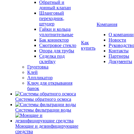
Обратный и
донный клапан
Шланговый
переходник,
штуцер
Компания
Гайки и кольца
уплотнительные
О компании
Бак коннектор
Новости
Как
Смотровое стекло
Руководств
купить
Опора для трубы
Контакты
Седелка под
Партнеры
склейку
Документы
Грунтовка
Клей
Аппликатор
Ключ для открывания
банок
Системы обратного осмоса
Системы фильтрации воды
Моющие и дезинфицирующие
средства