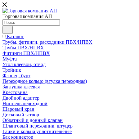
Торговая компания АП
Каталог
Трубы, фитинги, расходники ПВХ/НПВХ
Трубы ПВХ/НПВХ
Фитинги ПВХ/НПВХ
Муфта
Угол клеевой, отвод
Тройник
Фланец, бурт
Переходное кольцо (втулка переходная)
Заглушка клеевая
Крестовина
Двойной адаптер
Ниппель переходной
Шаровый кран
Дисковый затвор
Обратный и донный клапан
Шланговый переходник, штуцер
Гайки и кольца уплотнительные
Бак коннектор