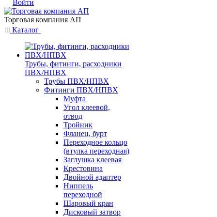
Войти
Торговая компания АП
Каталог
Трубы, фитинги, расходники
ПВХ/НПВХ
Трубы ПВХ/НПВХ
Фитинги ПВХ/НПВХ
Муфта
Угол клеевой,
отвод
Тройник
Фланец, бурт
Переходное кольцо
(втулка переходная)
Заглушка клеевая
Крестовина
Двойной адаптер
Ниппель
переходной
Шаровый кран
Дисковый затвор