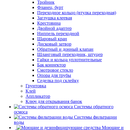
Тройник
Фланец, бурт
Переходное кольцо (втулка переходная)
Заглушка клеевая
Крестовина
Двойной адаптер
Ниппель переходной
Шаровый кран
Дисковый затвор
Обратный и донный клапан
Шланговый переходник, штуцер
Гайки и кольца уплотнительные
Бак коннектор
Смотровое стекло
Опора для трубы
Седелка под склейку
Грунтовка
Клей
Аппликатор
Ключ для открывания банок
Системы обратного
осмоса
Системы фильтрации
воды
Моющие и