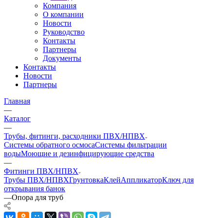
Компания
О компании
Новости
Руководство
Контакты
Партнеры
Документы
Контакты
Новости
Партнеры
Главная
—
Каталог
—
Трубы, фитинги, расходники ПВХ/НПВХ
Системы обратного осмоса
Системы фильтрации
воды
Моющие и дезинфицирующие средства
—
Фитинги ПВХ/НПВХ
Трубы ПВХ/НПВХ
Грунтовка
Клей
Аппликатор
Ключ для
открывания банок
—
Опора для труб