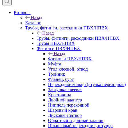
Каталог
Назад
Каталог
Трубы, фитинги, расходники ПВХ/НПВХ
Назад
Трубы, фитинги, расходники ПВХ/НПВХ
Трубы ПВХ/НПВХ
Фитинги ПВХ/НПВХ
Назад
Фитинги ПВХ/НПВХ
Муфта
Угол клеевой, отвод
Тройник
Фланец, бурт
Переходное кольцо (втулка переходная)
Заглушка клеевая
Крестовина
Двойной адаптер
Ниппель переходной
Шаровый кран
Дисковый затвор
Обратный и донный клапан
Шланговый переходник, штуцер