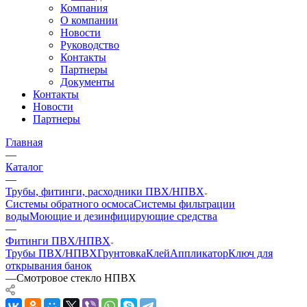
Компания
О компании
Новости
Руководство
Контакты
Партнеры
Документы
Контакты
Новости
Партнеры
Главная
—
Каталог
—
Трубы, фитинги, расходники ПВХ/НПВХ
Системы обратного осмоса
Системы фильтрации
воды
Моющие и дезинфицирующие средства
—
Фитинги ПВХ/НПВХ
Трубы ПВХ/НПВХ
Грунтовка
Клей
Аппликатор
Ключ для
открывания банок
—
Смотровое стекло НПВХ