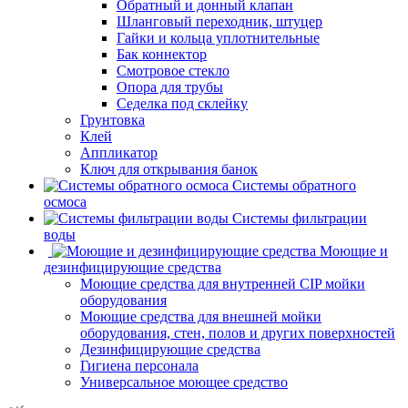
Обратный и донный клапан
Шланговый переходник, штуцер
Гайки и кольца уплотнительные
Бак коннектор
Смотровое стекло
Опора для трубы
Седелка под склейку
Грунтовка
Клей
Аппликатор
Ключ для открывания банок
Системы обратного
осмоса
Системы фильтрации
воды
Моющие и
дезинфицирующие средства
Моющие средства для внутренней CIP мойки
оборудования
Моющие средства для внешней мойки
оборудования, стен, полов и других поверхностей
Дезинфицирующие средства
Гигиена персонала
Универсальное моющее средство