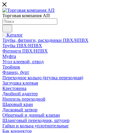
Торговая компания АП
Каталог
Трубы, фитинги, расходники ПВХ/НПВХ
Трубы ПВХ/НПВХ
Фитинги ПВХ/НПВХ
Муфта
Угол клеевой, отвод
Тройник
Фланец, бурт
Переходное кольцо (втулка переходная)
Заглушка клеевая
Крестовина
Двойной адаптер
Ниппель переходной
Шаровый кран
Дисковый затвор
Обратный и донный клапан
Шланговый переходник, штуцер
Гайки и кольца уплотнительные
Бак коннектор