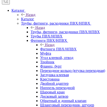
Каталог
Назад
Каталог
Трубы, фитинги, расходники ПВХ/НПВХ
Назад
Трубы, фитинги, расходники ПВХ/НПВХ
Трубы ПВХ/НПВХ
Фитинги ПВХ/НПВХ
Назад
Фитинги ПВХ/НПВХ
Муфта
Угол клеевой, отвод
Тройник
Фланец, бурт
Переходное кольцо (втулка переходная)
Заглушка клеевая
Крестовина
Двойной адаптер
Ниппель переходной
Шаровый кран
Дисковый затвор
Обратный и донный клапан
Шланговый переходник, штуцер