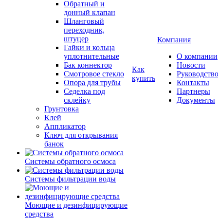
Обратный и
донный клапан
Шланговый
переходник,
штуцер
Компания
Гайки и кольца
уплотнительные
О компании
Бак коннектор
Новости
Как
Смотровое стекло
Руководств
купить
Опора для трубы
Контакты
Седелка под
Партнеры
склейку
Документы
Грунтовка
Клей
Аппликатор
Ключ для открывания
банок
Системы обратного осмоса
Системы фильтрации воды
Моющие и дезинфицирующие
средства