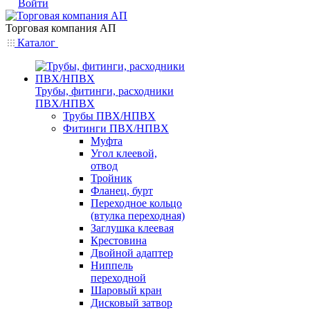
Войти
Торговая компания АП
Каталог
Трубы, фитинги, расходники
ПВХ/НПВХ
Трубы ПВХ/НПВХ
Фитинги ПВХ/НПВХ
Муфта
Угол клеевой,
отвод
Тройник
Фланец, бурт
Переходное кольцо
(втулка переходная)
Заглушка клеевая
Крестовина
Двойной адаптер
Ниппель
переходной
Шаровый кран
Дисковый затвор