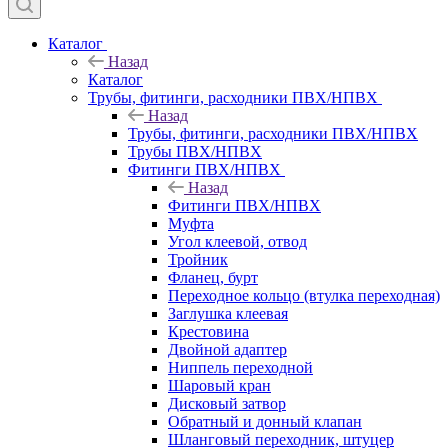
Каталог
Назад
Каталог
Трубы, фитинги, расходники ПВХ/НПВХ
Назад
Трубы, фитинги, расходники ПВХ/НПВХ
Трубы ПВХ/НПВХ
Фитинги ПВХ/НПВХ
Назад
Фитинги ПВХ/НПВХ
Муфта
Угол клеевой, отвод
Тройник
Фланец, бурт
Переходное кольцо (втулка переходная)
Заглушка клеевая
Крестовина
Двойной адаптер
Ниппель переходной
Шаровый кран
Дисковый затвор
Обратный и донный клапан
Шланговый переходник, штуцер