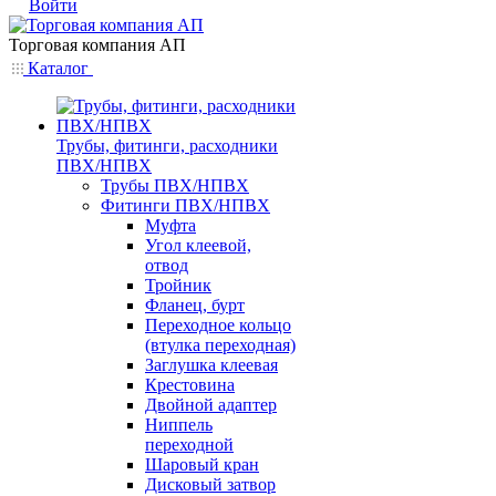
Войти
Торговая компания АП
Каталог
Трубы, фитинги, расходники
ПВХ/НПВХ
Трубы ПВХ/НПВХ
Фитинги ПВХ/НПВХ
Муфта
Угол клеевой,
отвод
Тройник
Фланец, бурт
Переходное кольцо
(втулка переходная)
Заглушка клеевая
Крестовина
Двойной адаптер
Ниппель
переходной
Шаровый кран
Дисковый затвор