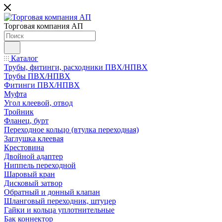
Торговая компания АП
Каталог
Трубы, фитинги, расходники ПВХ/НПВХ
Трубы ПВХ/НПВХ
Фитинги ПВХ/НПВХ
Муфта
Угол клеевой, отвод
Тройник
Фланец, бурт
Переходное кольцо (втулка переходная)
Заглушка клеевая
Крестовина
Двойной адаптер
Ниппель переходной
Шаровый кран
Дисковый затвор
Обратный и донный клапан
Шланговый переходник, штуцер
Гайки и кольца уплотнительные
Бак коннектор