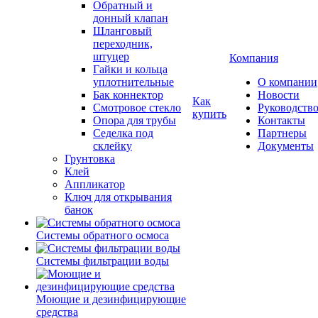
Обратный и
донный клапан
Шланговый
переходник,
штуцер
Компания
Гайки и кольца
уплотнительные
О компании
Бак коннектор
Новости
Как
Смотровое стекло
Руководств
купить
Опора для трубы
Контакты
Седелка под
Партнеры
склейку
Документы
Грунтовка
Клей
Аппликатор
Ключ для открывания
банок
Системы обратного осмоса
Системы фильтрации воды
Моющие и дезинфицирующие
средства