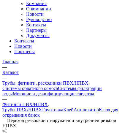
Компания
О компании
Новости
Руководство
Контакты
Партнеры
Документы
Контакты
Новости
Партнеры
Главная
—
Каталог
—
Трубы, фитинги, расходники ПВХ/НПВХ
Системы обратного осмоса
Системы фильтрации
воды
Моющие и дезинфицирующие средства
—
Фитинги ПВХ/НПВХ
Трубы ПВХ/НПВХ
Грунтовка
Клей
Аппликатор
Ключ для
открывания банок
—
Переход резьбовой с наружней и внутренней резьбой
НПВХ