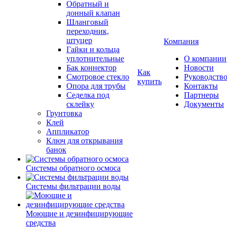
Обратный и
донный клапан
Шланговый
переходник,
штуцер
Компания
Гайки и кольца
уплотнительные
О компании
Бак коннектор
Новости
Как
Смотровое стекло
Руководств
купить
Опора для трубы
Контакты
Седелка под
Партнеры
склейку
Документы
Грунтовка
Клей
Аппликатор
Ключ для открывания
банок
Системы обратного осмоса
Системы фильтрации воды
Моющие и дезинфицирующие
средства