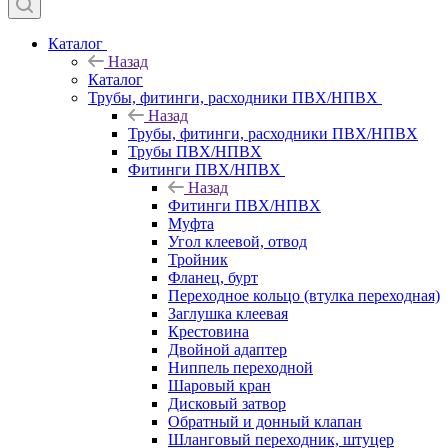
Каталог
Назад
Каталог
Трубы, фитинги, расходники ПВХ/НПВХ
Назад
Трубы, фитинги, расходники ПВХ/НПВХ
Трубы ПВХ/НПВХ
Фитинги ПВХ/НПВХ
Назад
Фитинги ПВХ/НПВХ
Муфта
Угол клеевой, отвод
Тройник
Фланец, бурт
Переходное кольцо (втулка переходная)
Заглушка клеевая
Крестовина
Двойной адаптер
Ниппель переходной
Шаровый кран
Дисковый затвор
Обратный и донный клапан
Шланговый переходник, штуцер