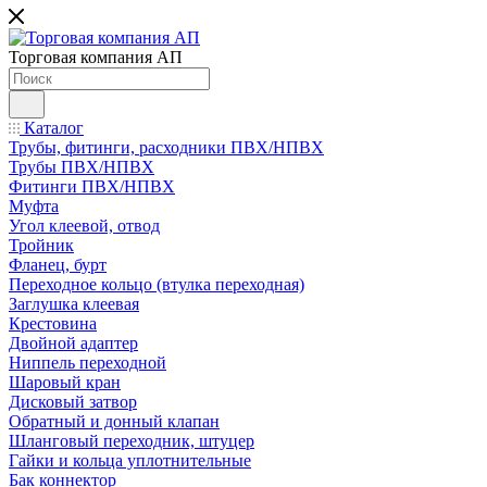
Торговая компания АП
Каталог
Трубы, фитинги, расходники ПВХ/НПВХ
Трубы ПВХ/НПВХ
Фитинги ПВХ/НПВХ
Муфта
Угол клеевой, отвод
Тройник
Фланец, бурт
Переходное кольцо (втулка переходная)
Заглушка клеевая
Крестовина
Двойной адаптер
Ниппель переходной
Шаровый кран
Дисковый затвор
Обратный и донный клапан
Шланговый переходник, штуцер
Гайки и кольца уплотнительные
Бак коннектор