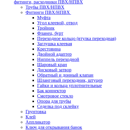
фитинги, расходники ПВХ/НПВХ
Трубы ПВХ/НПВХ
Фитинги ПВХ/НПВХ
Муфта
Угол клеевой, отвод
Тройник
Фланец, бурт
Переходное кольцо (втулка переходная)
Заглушка клеевая
Крестовина
Двойной адаптер
Ниппель переходной
Шаровый кран
Дисковый затвор
Обратный и донный клапан
Шланговый переходник, штуцер
Гайки и кольца уплотнительные
Бак коннектор
Смотровое стекло
Опора для трубы
Седелка под склейку
Грунтовка
Клей
Аппликатор
Ключ для открывания банок