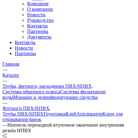
Компания
О компании
Новости
Руководство
Контакты
Партнеры
Документы
Контакты
Новости
Партнеры
Главная
—
Каталог
—
Трубы, фитинги, расходники ПВХ/НПВХ
Системы обратного осмоса
Системы фильтрации
воды
Моющие и дезинфицирующие средства
—
Фитинги ПВХ/НПВХ
Трубы ПВХ/НПВХ
Грунтовка
Клей
Аппликатор
Ключ для
открывания банок
—
Ниппель переходной втулочное окончание внутренняя
резьба НПВХ