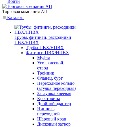
Войти
Торговая компания АП
Каталог
Трубы, фитинги, расходники
ПВХ/НПВХ
Трубы ПВХ/НПВХ
Фитинги ПВХ/НПВХ
Муфта
Угол клеевой,
отвод
Тройник
Фланец, бурт
Переходное кольцо
(втулка переходная)
Заглушка клеевая
Крестовина
Двойной адаптер
Ниппель
переходной
Шаровый кран
Дисковый затвор