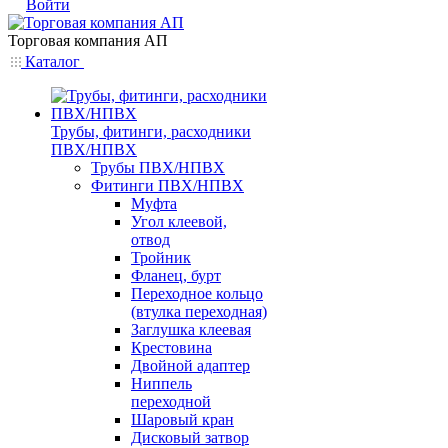
Войти
Торговая компания АП
Каталог
Трубы, фитинги, расходники
ПВХ/НПВХ
Трубы ПВХ/НПВХ
Фитинги ПВХ/НПВХ
Муфта
Угол клеевой,
отвод
Тройник
Фланец, бурт
Переходное кольцо
(втулка переходная)
Заглушка клеевая
Крестовина
Двойной адаптер
Ниппель
переходной
Шаровый кран
Дисковый затвор