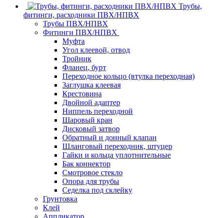
Трубы,
фитинги, расходники ПВХ/НПВХ
Трубы ПВХ/НПВХ
Фитинги ПВХ/НПВХ
Муфта
Угол клеевой, отвод
Тройник
Фланец, бурт
Переходное кольцо (втулка переходная)
Заглушка клеевая
Крестовина
Двойной адаптер
Ниппель переходной
Шаровый кран
Дисковый затвор
Обратный и донный клапан
Шланговый переходник, штуцер
Гайки и кольца уплотнительные
Бак коннектор
Смотровое стекло
Опора для трубы
Седелка под склейку
Грунтовка
Клей
Аппликатор