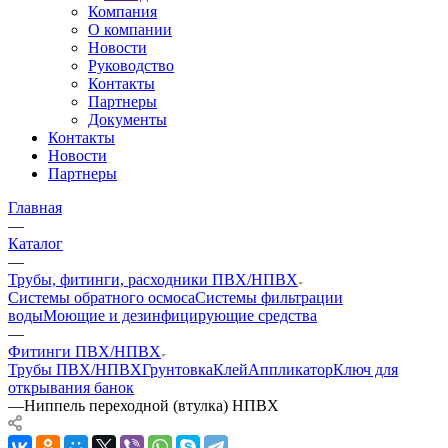
Компания
О компании
Новости
Руководство
Контакты
Партнеры
Документы
Контакты
Новости
Партнеры
Главная
—
Каталог
—
Трубы, фитинги, расходники ПВХ/НПВХ
Системы обратного осмоса
Системы фильтрации
воды
Моющие и дезинфицирующие средства
—
Фитинги ПВХ/НПВХ
Трубы ПВХ/НПВХ
Грунтовка
Клей
Аппликатор
Ключ для
открывания банок
—
Ниппель переходной (втулка) НПВХ