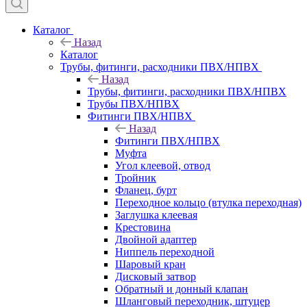
Каталог
Назад
Каталог
Трубы, фитинги, расходники ПВХ/НПВХ
Назад
Трубы, фитинги, расходники ПВХ/НПВХ
Трубы ПВХ/НПВХ
Фитинги ПВХ/НПВХ
Назад
Фитинги ПВХ/НПВХ
Муфта
Угол клеевой, отвод
Тройник
Фланец, бурт
Переходное кольцо (втулка переходная)
Заглушка клеевая
Крестовина
Двойной адаптер
Ниппель переходной
Шаровый кран
Дисковый затвор
Обратный и донный клапан
Шланговый переходник, штуцер