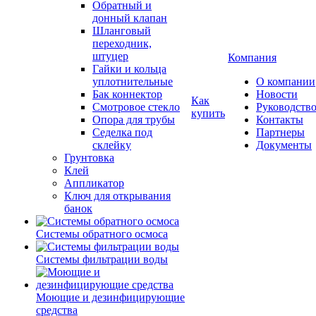
Обратный и
донный клапан
Шланговый
переходник,
штуцер
Компания
Гайки и кольца
уплотнительные
О компании
Бак коннектор
Новости
Как
Смотровое стекло
Руководств
купить
Опора для трубы
Контакты
Седелка под
Партнеры
склейку
Документы
Грунтовка
Клей
Аппликатор
Ключ для открывания
банок
Системы обратного осмоса
Системы фильтрации воды
Моющие и дезинфицирующие
средства