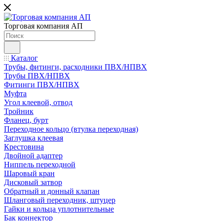
Торговая компания АП
Каталог
Трубы, фитинги, расходники ПВХ/НПВХ
Трубы ПВХ/НПВХ
Фитинги ПВХ/НПВХ
Муфта
Угол клеевой, отвод
Тройник
Фланец, бурт
Переходное кольцо (втулка переходная)
Заглушка клеевая
Крестовина
Двойной адаптер
Ниппель переходной
Шаровый кран
Дисковый затвор
Обратный и донный клапан
Шланговый переходник, штуцер
Гайки и кольца уплотнительные
Бак коннектор