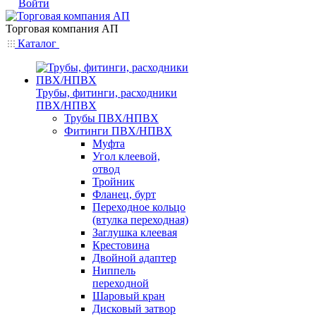
Войти
Торговая компания АП
Каталог
Трубы, фитинги, расходники
ПВХ/НПВХ
Трубы ПВХ/НПВХ
Фитинги ПВХ/НПВХ
Муфта
Угол клеевой,
отвод
Тройник
Фланец, бурт
Переходное кольцо
(втулка переходная)
Заглушка клеевая
Крестовина
Двойной адаптер
Ниппель
переходной
Шаровый кран
Дисковый затвор