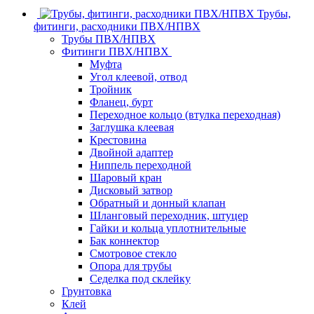
Трубы,
фитинги, расходники ПВХ/НПВХ
Трубы ПВХ/НПВХ
Фитинги ПВХ/НПВХ
Муфта
Угол клеевой, отвод
Тройник
Фланец, бурт
Переходное кольцо (втулка переходная)
Заглушка клеевая
Крестовина
Двойной адаптер
Ниппель переходной
Шаровый кран
Дисковый затвор
Обратный и донный клапан
Шланговый переходник, штуцер
Гайки и кольца уплотнительные
Бак коннектор
Смотровое стекло
Опора для трубы
Седелка под склейку
Грунтовка
Клей