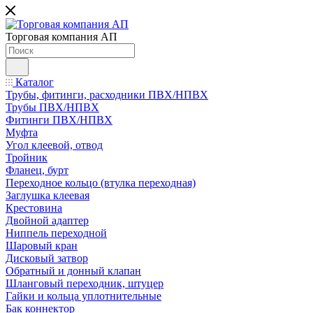
Торговая компания АП
Каталог
Трубы, фитинги, расходники ПВХ/НПВХ
Трубы ПВХ/НПВХ
Фитинги ПВХ/НПВХ
Муфта
Угол клеевой, отвод
Тройник
Фланец, бурт
Переходное кольцо (втулка переходная)
Заглушка клеевая
Крестовина
Двойной адаптер
Ниппель переходной
Шаровый кран
Дисковый затвор
Обратный и донный клапан
Шланговый переходник, штуцер
Гайки и кольца уплотнительные
Бак коннектор