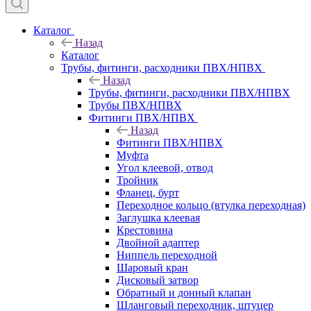
Каталог
Назад
Каталог
Трубы, фитинги, расходники ПВХ/НПВХ
Назад
Трубы, фитинги, расходники ПВХ/НПВХ
Трубы ПВХ/НПВХ
Фитинги ПВХ/НПВХ
Назад
Фитинги ПВХ/НПВХ
Муфта
Угол клеевой, отвод
Тройник
Фланец, бурт
Переходное кольцо (втулка переходная)
Заглушка клеевая
Крестовина
Двойной адаптер
Ниппель переходной
Шаровый кран
Дисковый затвор
Обратный и донный клапан
Шланговый переходник, штуцер