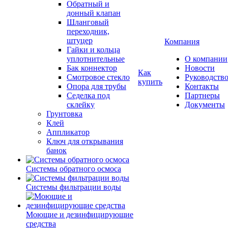
Обратный и
донный клапан
Шланговый
переходник,
штуцер
Компания
Гайки и кольца
уплотнительные
О компании
Бак коннектор
Новости
Как
Смотровое стекло
Руководств
купить
Опора для трубы
Контакты
Седелка под
Партнеры
склейку
Документы
Грунтовка
Клей
Аппликатор
Ключ для открывания
банок
Системы обратного осмоса
Системы фильтрации воды
Моющие и дезинфицирующие
средства