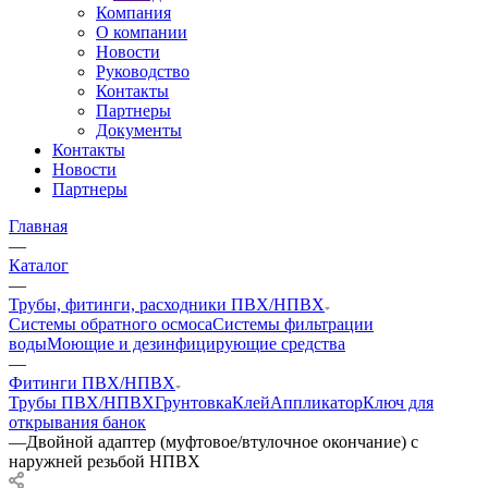
Компания
О компании
Новости
Руководство
Контакты
Партнеры
Документы
Контакты
Новости
Партнеры
Главная
—
Каталог
—
Трубы, фитинги, расходники ПВХ/НПВХ
Системы обратного осмоса
Системы фильтрации
воды
Моющие и дезинфицирующие средства
—
Фитинги ПВХ/НПВХ
Трубы ПВХ/НПВХ
Грунтовка
Клей
Аппликатор
Ключ для
открывания банок
—
Двойной адаптер (муфтовое/втулочное окончание) с
наружней резьбой НПВХ