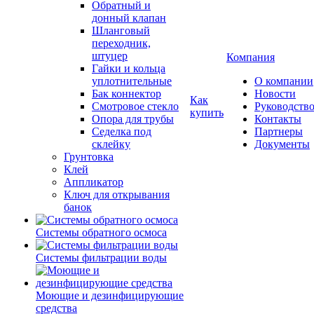
Обратный и
донный клапан
Шланговый
переходник,
штуцер
Компания
Гайки и кольца
уплотнительные
О компании
Бак коннектор
Новости
Как
Смотровое стекло
Руководств
купить
Опора для трубы
Контакты
Седелка под
Партнеры
склейку
Документы
Грунтовка
Клей
Аппликатор
Ключ для открывания
банок
Системы обратного осмоса
Системы фильтрации воды
Моющие и дезинфицирующие
средства