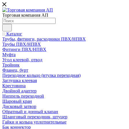
Торговая компания АП
Каталог
Трубы, фитинги, расходники ПВХ/НПВХ
Трубы ПВХ/НПВХ
Фитинги ПВХ/НПВХ
Муфта
Угол клеевой, отвод
Тройник
Фланец, бурт
Переходное кольцо (втулка переходная)
Заглушка клеевая
Крестовина
Двойной адаптер
Ниппель переходной
Шаровый кран
Дисковый затвор
Обратный и донный клапан
Шланговый переходник, штуцер
Гайки и кольца уплотнительные
Бак коннектор