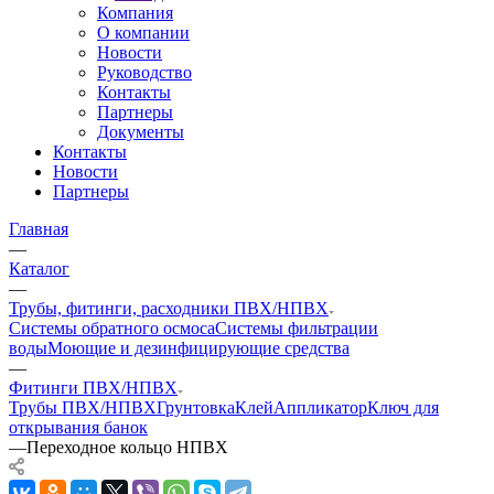
Компания
О компании
Новости
Руководство
Контакты
Партнеры
Документы
Контакты
Новости
Партнеры
Главная
—
Каталог
—
Трубы, фитинги, расходники ПВХ/НПВХ
Системы обратного осмоса
Системы фильтрации
воды
Моющие и дезинфицирующие средства
—
Фитинги ПВХ/НПВХ
Трубы ПВХ/НПВХ
Грунтовка
Клей
Аппликатор
Ключ для
открывания банок
—
Переходное кольцо НПВХ