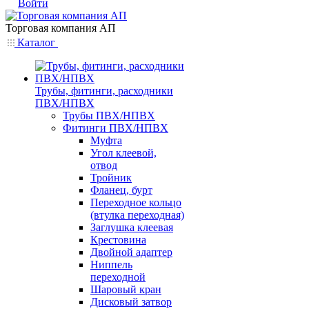
Войти
Торговая компания АП
Каталог
Трубы, фитинги, расходники
ПВХ/НПВХ
Трубы ПВХ/НПВХ
Фитинги ПВХ/НПВХ
Муфта
Угол клеевой,
отвод
Тройник
Фланец, бурт
Переходное кольцо
(втулка переходная)
Заглушка клеевая
Крестовина
Двойной адаптер
Ниппель
переходной
Шаровый кран
Дисковый затвор