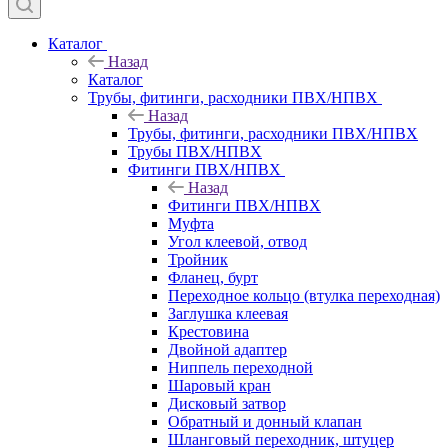
Каталог
Назад
Каталог
Трубы, фитинги, расходники ПВХ/НПВХ
Назад
Трубы, фитинги, расходники ПВХ/НПВХ
Трубы ПВХ/НПВХ
Фитинги ПВХ/НПВХ
Назад
Фитинги ПВХ/НПВХ
Муфта
Угол клеевой, отвод
Тройник
Фланец, бурт
Переходное кольцо (втулка переходная)
Заглушка клеевая
Крестовина
Двойной адаптер
Ниппель переходной
Шаровый кран
Дисковый затвор
Обратный и донный клапан
Шланговый переходник, штуцер