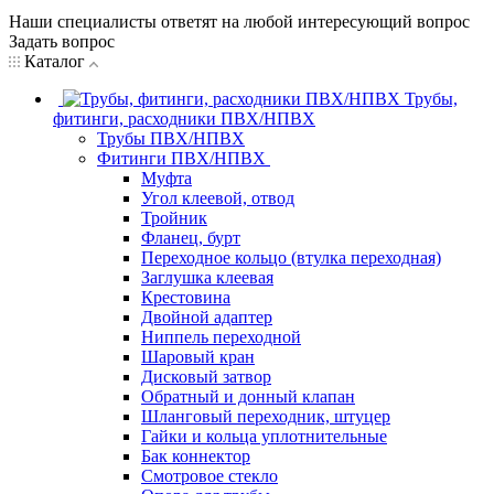
Наши специалисты ответят на любой интересующий вопрос
Задать вопрос
Каталог
Трубы,
фитинги, расходники ПВХ/НПВХ
Трубы ПВХ/НПВХ
Фитинги ПВХ/НПВХ
Муфта
Угол клеевой, отвод
Тройник
Фланец, бурт
Переходное кольцо (втулка переходная)
Заглушка клеевая
Крестовина
Двойной адаптер
Ниппель переходной
Шаровый кран
Дисковый затвор
Обратный и донный клапан
Шланговый переходник, штуцер
Гайки и кольца уплотнительные
Бак коннектор
Смотровое стекло