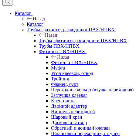
Каталог
Назад
Каталог
Трубы, фитинги, расходники ПВХ/НПВХ
Назад
Трубы, фитинги, расходники ПВХ/НПВХ
Трубы ПВХ/НПВХ
Фитинги ПВХ/НПВХ
Назад
Фитинги ПВХ/НПВХ
Муфта
Угол клеевой, отвод
Тройник
Фланец, бурт
Переходное кольцо (втулка переходная)
Заглушка клеевая
Крестовина
Двойной адаптер
Ниппель переходной
Шаровый кран
Дисковый затвор
Обратный и донный клапан
Шланговый переходник, штуцер