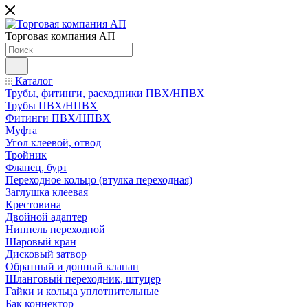
Торговая компания АП
Каталог
Трубы, фитинги, расходники ПВХ/НПВХ
Трубы ПВХ/НПВХ
Фитинги ПВХ/НПВХ
Муфта
Угол клеевой, отвод
Тройник
Фланец, бурт
Переходное кольцо (втулка переходная)
Заглушка клеевая
Крестовина
Двойной адаптер
Ниппель переходной
Шаровый кран
Дисковый затвор
Обратный и донный клапан
Шланговый переходник, штуцер
Гайки и кольца уплотнительные
Бак коннектор