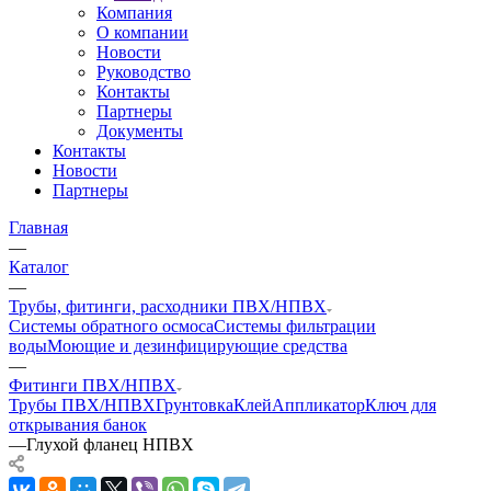
Компания
О компании
Новости
Руководство
Контакты
Партнеры
Документы
Контакты
Новости
Партнеры
Главная
—
Каталог
—
Трубы, фитинги, расходники ПВХ/НПВХ
Системы обратного осмоса
Системы фильтрации
воды
Моющие и дезинфицирующие средства
—
Фитинги ПВХ/НПВХ
Трубы ПВХ/НПВХ
Грунтовка
Клей
Аппликатор
Ключ для
открывания банок
—
Глухой фланец НПВХ