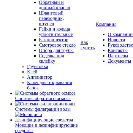
Обратный и
донный клапан
Шланговый
переходник,
штуцер
Компания
Гайки и кольца
уплотнительные
О компании
Бак коннектор
Новости
Как
Смотровое стекло
Руководств
купить
Опора для трубы
Контакты
Седелка под
Партнеры
склейку
Документы
Грунтовка
Клей
Аппликатор
Ключ для открывания
банок
Системы обратного осмоса
Системы фильтрации воды
Моющие и дезинфицирующие
средства