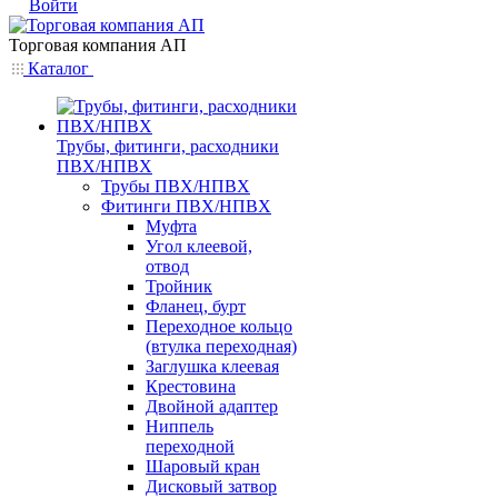
Войти
Торговая компания АП
Каталог
Трубы, фитинги, расходники
ПВХ/НПВХ
Трубы ПВХ/НПВХ
Фитинги ПВХ/НПВХ
Муфта
Угол клеевой,
отвод
Тройник
Фланец, бурт
Переходное кольцо
(втулка переходная)
Заглушка клеевая
Крестовина
Двойной адаптер
Ниппель
переходной
Шаровый кран
Дисковый затвор