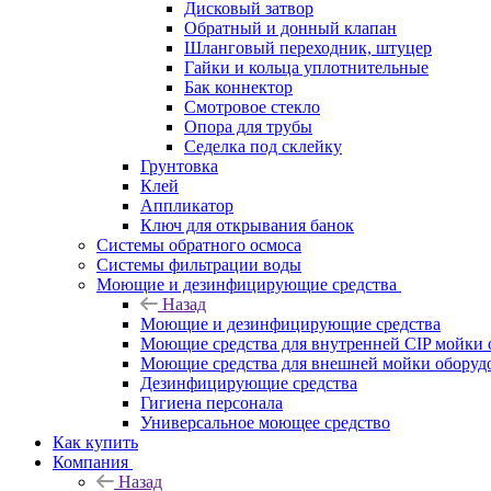
Дисковый затвор
Обратный и донный клапан
Шланговый переходник, штуцер
Гайки и кольца уплотнительные
Бак коннектор
Смотровое стекло
Опора для трубы
Седелка под склейку
Грунтовка
Клей
Аппликатор
Ключ для открывания банок
Системы обратного осмоса
Системы фильтрации воды
Моющие и дезинфицирующие средства
Назад
Моющие и дезинфицирующие средства
Моющие средства для внутренней CIP мойки 
Моющие средства для внешней мойки оборудов
Дезинфицирующие средства
Гигиена персонала
Универсальное моющее средство
Как купить
Компания
Назад