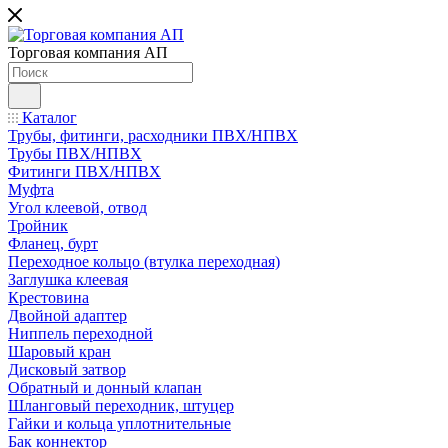
Торговая компания АП
Каталог
Трубы, фитинги, расходники ПВХ/НПВХ
Трубы ПВХ/НПВХ
Фитинги ПВХ/НПВХ
Муфта
Угол клеевой, отвод
Тройник
Фланец, бурт
Переходное кольцо (втулка переходная)
Заглушка клеевая
Крестовина
Двойной адаптер
Ниппель переходной
Шаровый кран
Дисковый затвор
Обратный и донный клапан
Шланговый переходник, штуцер
Гайки и кольца уплотнительные
Бак коннектор