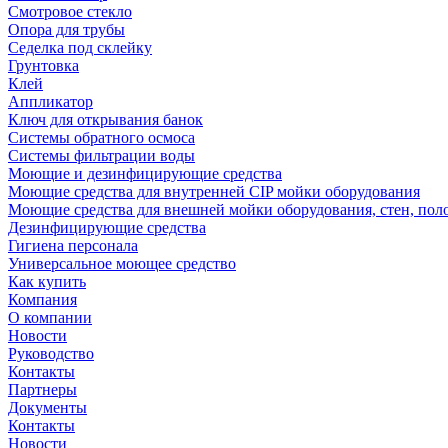
Смотровое стекло
Опора для трубы
Седелка под склейку
Грунтовка
Клей
Аппликатор
Ключ для открывания банок
Системы обратного осмоса
Системы фильтрации воды
Моющие и дезинфицирующие средства
Моющие средства для внутренней CIP мойки оборудования
Моющие средства для внешней мойки оборудования, стен, пол
Дезинфицирующие средства
Гигиена персонала
Универсальное моющее средство
Как купить
Компания
О компании
Новости
Руководство
Контакты
Партнеры
Документы
Контакты
Новости