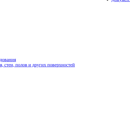
удования
 стен, полов и других поверхностей