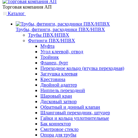
Торговая компания АП
Каталог
Трубы, фитинги, расходники ПВХ/НПВХ
Трубы ПВХ/НПВХ
Фитинги ПВХ/НПВХ
Муфта
Угол клеевой, отвод
Тройник
Фланец, бурт
Переходное кольцо (втулка переходная)
Заглушка клеевая
Крестовина
Двойной адаптер
Ниппель переходной
Шаровый кран
Дисковый затвор
Обратный и донный клапан
Шланговый переходник, штуцер
Гайки и кольца уплотнительные
Бак коннектор
Смотровое стекло
Опора для трубы