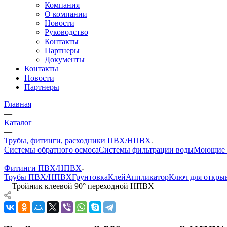
Компания
О компании
Новости
Руководство
Контакты
Партнеры
Документы
Контакты
Новости
Партнеры
Главная
—
Каталог
—
Трубы, фитинги, расходники ПВХ/НПВХ
Системы обратного осмоса
Системы фильтрации воды
Моющие 
—
Фитинги ПВХ/НПВХ
Трубы ПВХ/НПВХ
Грунтовка
Клей
Аппликатор
Ключ для откры
—
Тройник клеевой 90° переходной НПВХ