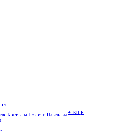
нии
+ ЕЩЕ
тво
Контакты
Новости
Партнеры
ы
ы
ты