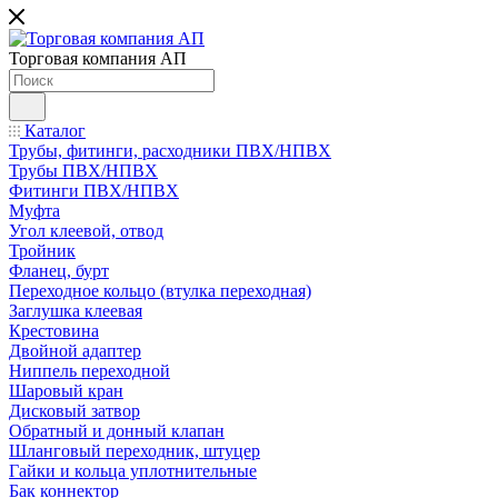
Торговая компания АП
Каталог
Трубы, фитинги, расходники ПВХ/НПВХ
Трубы ПВХ/НПВХ
Фитинги ПВХ/НПВХ
Муфта
Угол клеевой, отвод
Тройник
Фланец, бурт
Переходное кольцо (втулка переходная)
Заглушка клеевая
Крестовина
Двойной адаптер
Ниппель переходной
Шаровый кран
Дисковый затвор
Обратный и донный клапан
Шланговый переходник, штуцер
Гайки и кольца уплотнительные
Бак коннектор