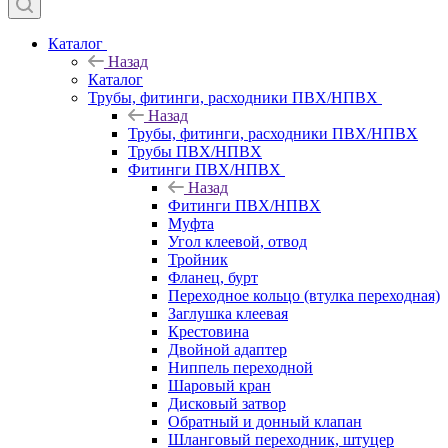
Каталог
Назад
Каталог
Трубы, фитинги, расходники ПВХ/НПВХ
Назад
Трубы, фитинги, расходники ПВХ/НПВХ
Трубы ПВХ/НПВХ
Фитинги ПВХ/НПВХ
Назад
Фитинги ПВХ/НПВХ
Муфта
Угол клеевой, отвод
Тройник
Фланец, бурт
Переходное кольцо (втулка переходная)
Заглушка клеевая
Крестовина
Двойной адаптер
Ниппель переходной
Шаровый кран
Дисковый затвор
Обратный и донный клапан
Шланговый переходник, штуцер