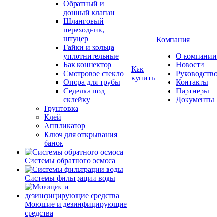
Обратный и
донный клапан
Шланговый
переходник,
штуцер
Компания
Гайки и кольца
уплотнительные
О компании
Бак коннектор
Новости
Как
Смотровое стекло
Руководств
купить
Опора для трубы
Контакты
Седелка под
Партнеры
склейку
Документы
Грунтовка
Клей
Аппликатор
Ключ для открывания
банок
Системы обратного осмоса
Системы фильтрации воды
Моющие и дезинфицирующие
средства