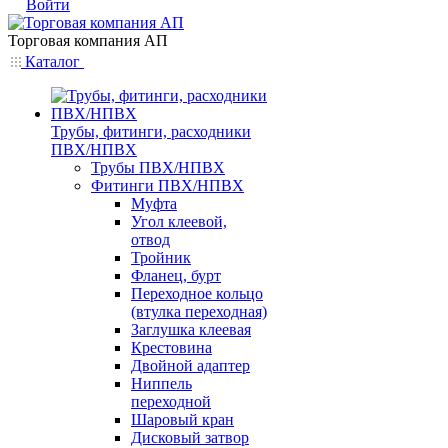
Войти
Торговая компания АП
Каталог
Трубы, фитинги, расходники
ПВХ/НПВХ
Трубы ПВХ/НПВХ
Фитинги ПВХ/НПВХ
Муфта
Угол клеевой,
отвод
Тройник
Фланец, бурт
Переходное кольцо
(втулка переходная)
Заглушка клеевая
Крестовина
Двойной адаптер
Ниппель
переходной
Шаровый кран
Дисковый затвор