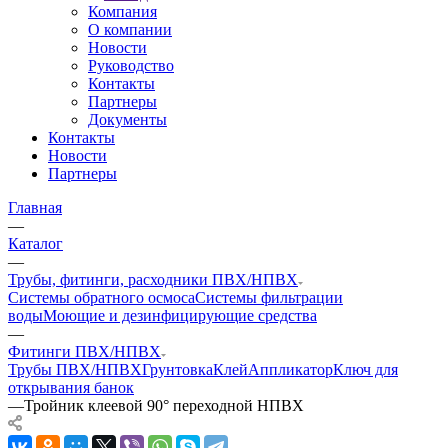
Компания
О компании
Новости
Руководство
Контакты
Партнеры
Документы
Контакты
Новости
Партнеры
Главная
—
Каталог
—
Трубы, фитинги, расходники ПВХ/НПВХ
Системы обратного осмоса
Системы фильтрации
воды
Моющие и дезинфицирующие средства
—
Фитинги ПВХ/НПВХ
Трубы ПВХ/НПВХ
Грунтовка
Клей
Аппликатор
Ключ для
открывания банок
—
Тройник клеевой 90° переходной НПВХ