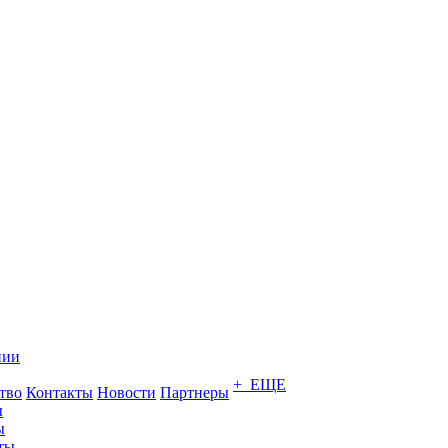
нии
+ ЕЩЕ
тво
Контакты
Новости
Партнеры
ы
ы
ты