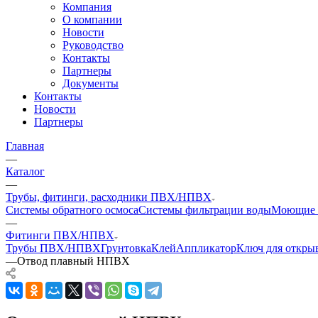
Компания
О компании
Новости
Руководство
Контакты
Партнеры
Документы
Контакты
Новости
Партнеры
Главная
—
Каталог
—
Трубы, фитинги, расходники ПВХ/НПВХ
Системы обратного осмоса
Системы фильтрации воды
Моющие 
—
Фитинги ПВХ/НПВХ
Трубы ПВХ/НПВХ
Грунтовка
Клей
Аппликатор
Ключ для откры
—
Отвод плавный НПВХ