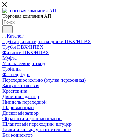
Торговая компания АП
Каталог
Трубы, фитинги, расходники ПВХ/НПВХ
Трубы ПВХ/НПВХ
Фитинги ПВХ/НПВХ
Муфта
Угол клеевой, отвод
Тройник
Фланец, бурт
Переходное кольцо (втулка переходная)
Заглушка клеевая
Крестовина
Двойной адаптер
Ниппель переходной
Шаровый кран
Дисковый затвор
Обратный и донный клапан
Шланговый переходник, штуцер
Гайки и кольца уплотнительные
Бак коннектор