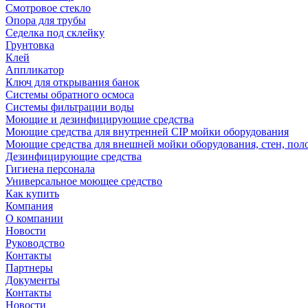
Смотровое стекло
Опора для трубы
Седелка под склейку
Грунтовка
Клей
Аппликатор
Ключ для открывания банок
Системы обратного осмоса
Системы фильтрации воды
Моющие и дезинфицирующие средства
Моющие средства для внутренней CIP мойки оборудования
Моющие средства для внешней мойки оборудования, стен, пол
Дезинфицирующие средства
Гигиена персонала
Универсальное моющее средство
Как купить
Компания
О компании
Новости
Руководство
Контакты
Партнеры
Документы
Контакты
Новости