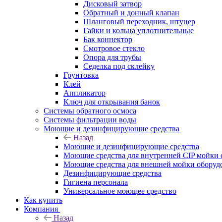
Дисковый затвор
Обратный и донный клапан
Шланговый переходник, штуцер
Гайки и кольца уплотнительные
Бак коннектор
Смотровое стекло
Опора для трубы
Седелка под склейку
Грунтовка
Клей
Аппликатор
Ключ для открывания банок
Системы обратного осмоса
Системы фильтрации воды
Моющие и дезинфицирующие средства
Назад
Моющие и дезинфицирующие средства
Моющие средства для внутренней CIP мойки 
Моющие средства для внешней мойки оборудов
Дезинфицирующие средства
Гигиена персонала
Универсальное моющее средство
Как купить
Компания
Назад