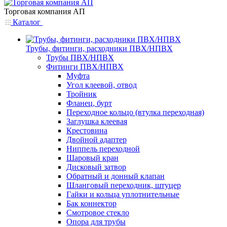
Торговая компания АП
Каталог
Трубы, фитинги, расходники ПВХ/НПВХ
Трубы ПВХ/НПВХ
Фитинги ПВХ/НПВХ
Муфта
Угол клеевой, отвод
Тройник
Фланец, бурт
Переходное кольцо (втулка переходная)
Заглушка клеевая
Крестовина
Двойной адаптер
Ниппель переходной
Шаровый кран
Дисковый затвор
Обратный и донный клапан
Шланговый переходник, штуцер
Гайки и кольца уплотнительные
Бак коннектор
Смотровое стекло
Опора для трубы