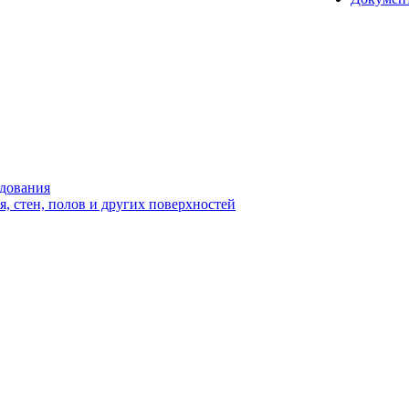
удования
 стен, полов и других поверхностей