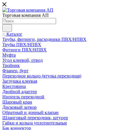
Торговая компания АП
Каталог
Трубы, фитинги, расходники ПВХ/НПВХ
Трубы ПВХ/НПВХ
Фитинги ПВХ/НПВХ
Муфта
Угол клеевой, отвод
Тройник
Фланец, бурт
Переходное кольцо (втулка переходная)
Заглушка клеевая
Крестовина
Двойной адаптер
Ниппель переходной
Шаровый кран
Дисковый затвор
Обратный и донный клапан
Шланговый переходник, штуцер
Гайки и кольца уплотнительные
Бак коннектор