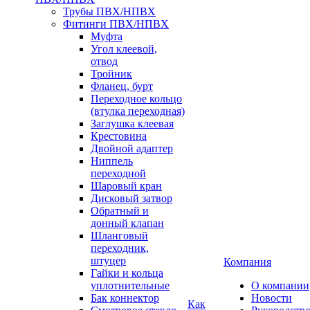
Трубы ПВХ/НПВХ
Фитинги ПВХ/НПВХ
Муфта
Угол клеевой,
отвод
Тройник
Фланец, бурт
Переходное кольцо
(втулка переходная)
Заглушка клеевая
Крестовина
Двойной адаптер
Ниппель
переходной
Шаровый кран
Дисковый затвор
Обратный и
донный клапан
Шланговый
переходник,
штуцер
Компания
Гайки и кольца
уплотнительные
О компании
Бак коннектор
Новости
Как