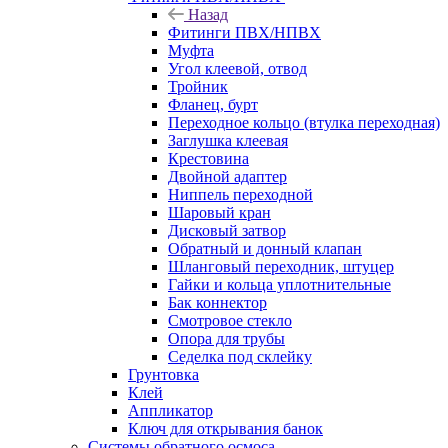
Назад
Фитинги ПВХ/НПВХ
Муфта
Угол клеевой, отвод
Тройник
Фланец, бурт
Переходное кольцо (втулка переходная)
Заглушка клеевая
Крестовина
Двойной адаптер
Ниппель переходной
Шаровый кран
Дисковый затвор
Обратный и донный клапан
Шланговый переходник, штуцер
Гайки и кольца уплотнительные
Бак коннектор
Смотровое стекло
Опора для трубы
Седелка под склейку
Грунтовка
Клей
Аппликатор
Ключ для открывания банок
Системы обратного осмоса