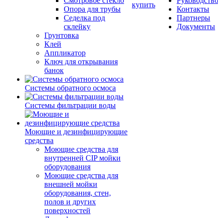
Смотровое стекло
Руководств
купить
Опора для трубы
Контакты
Седелка под
Партнеры
склейку
Документы
Грунтовка
Клей
Аппликатор
Ключ для открывания
банок
Системы обратного осмоса
Системы фильтрации воды
Моющие и дезинфицирующие
средства
Моющие средства для
внутренней CIP мойки
оборудования
Моющие средства для
внешней мойки
оборудования, стен,
полов и других
поверхностей