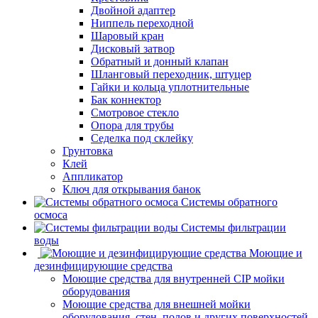
Двойной адаптер
Ниппель переходной
Шаровый кран
Дисковый затвор
Обратный и донный клапан
Шланговый переходник, штуцер
Гайки и кольца уплотнительные
Бак коннектор
Смотровое стекло
Опора для трубы
Седелка под склейку
Грунтовка
Клей
Аппликатор
Ключ для открывания банок
Системы обратного
осмоса
Системы фильтрации
воды
Моющие и
дезинфицирующие средства
Моющие средства для внутренней CIP мойки
оборудования
Моющие средства для внешней мойки
оборудования, стен, полов и других поверхностей