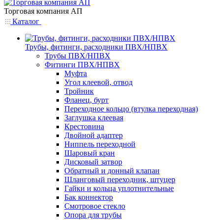
Торговая компания АП
Каталог
Трубы, фитинги, расходники ПВХ/НПВХ
Трубы ПВХ/НПВХ
Фитинги ПВХ/НПВХ
Муфта
Угол клеевой, отвод
Тройник
Фланец, бурт
Переходное кольцо (втулка переходная)
Заглушка клеевая
Крестовина
Двойной адаптер
Ниппель переходной
Шаровый кран
Дисковый затвор
Обратный и донный клапан
Шланговый переходник, штуцер
Гайки и кольца уплотнительные
Бак коннектор
Смотровое стекло
Опора для трубы