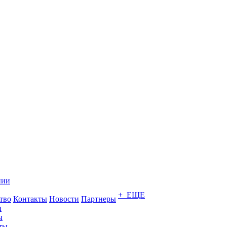
нии
+ ЕЩЕ
тво
Контакты
Новости
Партнеры
ы
ы
ты