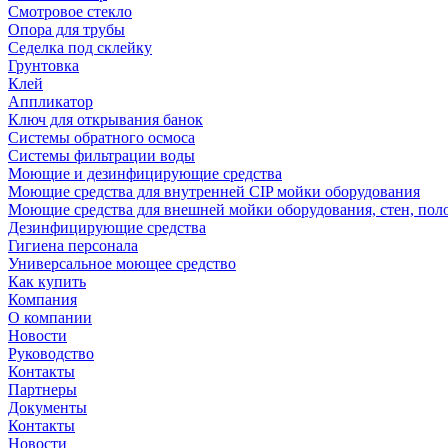
Смотровое стекло
Опора для трубы
Седелка под склейку
Грунтовка
Клей
Аппликатор
Ключ для открывания банок
Системы обратного осмоса
Системы фильтрации воды
Моющие и дезинфицирующие средства
Моющие средства для внутренней CIP мойки оборудования
Моющие средства для внешней мойки оборудования, стен, пол
Дезинфицирующие средства
Гигиена персонала
Универсальное моющее средство
Как купить
Компания
О компании
Новости
Руководство
Контакты
Партнеры
Документы
Контакты
Новости