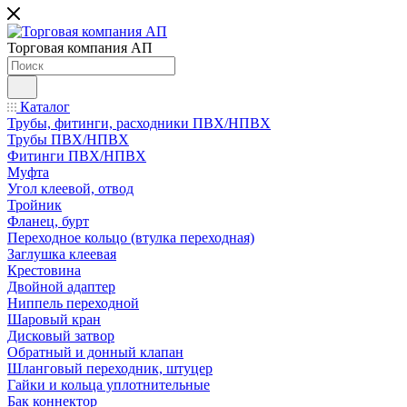
Торговая компания АП
Каталог
Трубы, фитинги, расходники ПВХ/НПВХ
Трубы ПВХ/НПВХ
Фитинги ПВХ/НПВХ
Муфта
Угол клеевой, отвод
Тройник
Фланец, бурт
Переходное кольцо (втулка переходная)
Заглушка клеевая
Крестовина
Двойной адаптер
Ниппель переходной
Шаровый кран
Дисковый затвор
Обратный и донный клапан
Шланговый переходник, штуцер
Гайки и кольца уплотнительные
Бак коннектор