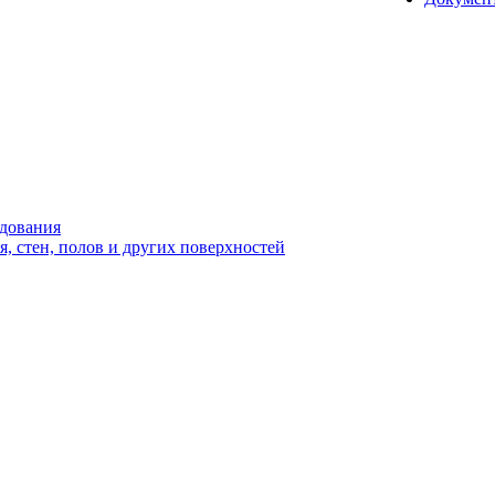
удования
 стен, полов и других поверхностей