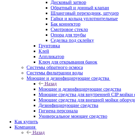
Дисковый затвор
Обратный и донный клапан
Шланговый переходник, штуцер
Гайки и кольца уплотнительные
Бак коннектор
Смотровое стекло
Опора для трубы
Седелка под склейку
Грунтовка
Клей
Аппликатор
Ключ для открывания банок
Системы обратного осмоса
Системы фильтрации воды
Моющие и дезинфицирующие средства
Назад
Моющие и дезинфицирующие средства
Моющие средства для внутренней CIP мойки 
Моющие средства для внешней мойки оборудов
Дезинфицирующие средства
Гигиена персонала
Универсальное моющее средство
Как купить
Компания
Назад