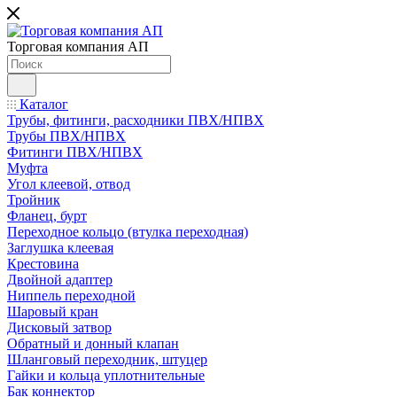
Торговая компания АП
Каталог
Трубы, фитинги, расходники ПВХ/НПВХ
Трубы ПВХ/НПВХ
Фитинги ПВХ/НПВХ
Муфта
Угол клеевой, отвод
Тройник
Фланец, бурт
Переходное кольцо (втулка переходная)
Заглушка клеевая
Крестовина
Двойной адаптер
Ниппель переходной
Шаровый кран
Дисковый затвор
Обратный и донный клапан
Шланговый переходник, штуцер
Гайки и кольца уплотнительные
Бак коннектор