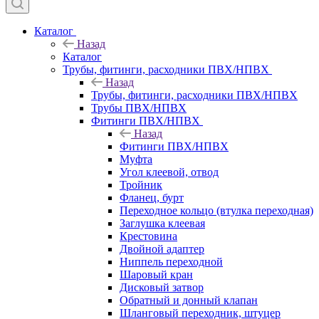
Каталог
Назад
Каталог
Трубы, фитинги, расходники ПВХ/НПВХ
Назад
Трубы, фитинги, расходники ПВХ/НПВХ
Трубы ПВХ/НПВХ
Фитинги ПВХ/НПВХ
Назад
Фитинги ПВХ/НПВХ
Муфта
Угол клеевой, отвод
Тройник
Фланец, бурт
Переходное кольцо (втулка переходная)
Заглушка клеевая
Крестовина
Двойной адаптер
Ниппель переходной
Шаровый кран
Дисковый затвор
Обратный и донный клапан
Шланговый переходник, штуцер