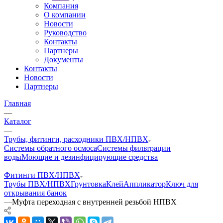
Компания
О компании
Новости
Руководство
Контакты
Партнеры
Документы
Контакты
Новости
Партнеры
Главная
—
Каталог
—
Трубы, фитинги, расходники ПВХ/НПВХ
Системы обратного осмоса
Системы фильтрации
воды
Моющие и дезинфицирующие средства
—
Фитинги ПВХ/НПВХ
Трубы ПВХ/НПВХ
Грунтовка
Клей
Аппликатор
Ключ для
открывания банок
—
Муфта переходная c внутренней резьбой НПВХ