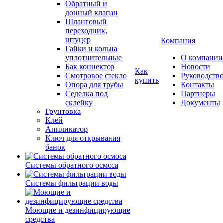
Обратный и
донный клапан
Шланговый
переходник,
штуцер
Компания
Гайки и кольца
уплотнительные
О компании
Бак коннектор
Новости
Как
Смотровое стекло
Руководств
купить
Опора для трубы
Контакты
Седелка под
Партнеры
склейку
Документы
Грунтовка
Клей
Аппликатор
Ключ для открывания
банок
Системы обратного осмоса
Системы фильтрации воды
Моющие и дезинфицирующие
средства