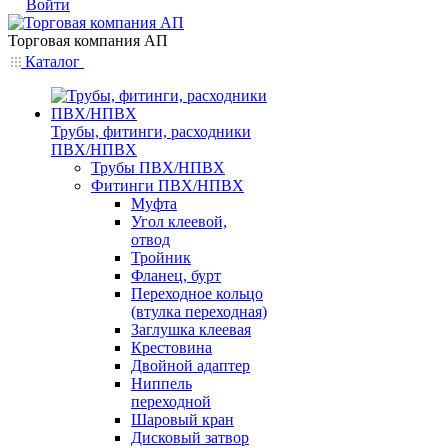
Войти
Торговая компания АП
Каталог
Трубы, фитинги, расходники
ПВХ/НПВХ
Трубы ПВХ/НПВХ
Фитинги ПВХ/НПВХ
Муфта
Угол клеевой,
отвод
Тройник
Фланец, бурт
Переходное кольцо
(втулка переходная)
Заглушка клеевая
Крестовина
Двойной адаптер
Ниппель
переходной
Шаровый кран
Дисковый затвор