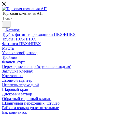
Торговая компания АП
Каталог
Трубы, фитинги, расходники ПВХ/НПВХ
Трубы ПВХ/НПВХ
Фитинги ПВХ/НПВХ
Муфта
Угол клеевой, отвод
Тройник
Фланец, бурт
Переходное кольцо (втулка переходная)
Заглушка клеевая
Крестовина
Двойной адаптер
Ниппель переходной
Шаровый кран
Дисковый затвор
Обратный и донный клапан
Шланговый переходник, штуцер
Гайки и кольца уплотнительные
Бак коннектор