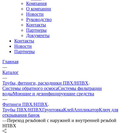
Компания
О компании
Новости
Руководство
Контакты
Партнеры
Документы
Контакты
Новости
Партнеры
Главная
—
Каталог
—
Трубы, фитинги, расходники ПВХ/НПВХ
Системы обратного осмоса
Системы фильтрации
воды
Моющие и дезинфицирующие средства
—
Фитинги ПВХ/НПВХ
Трубы ПВХ/НПВХ
Грунтовка
Клей
Аппликатор
Ключ для
открывания банок
—
Переход резьбовой с наружней и внутренней резьбой
НПВХ