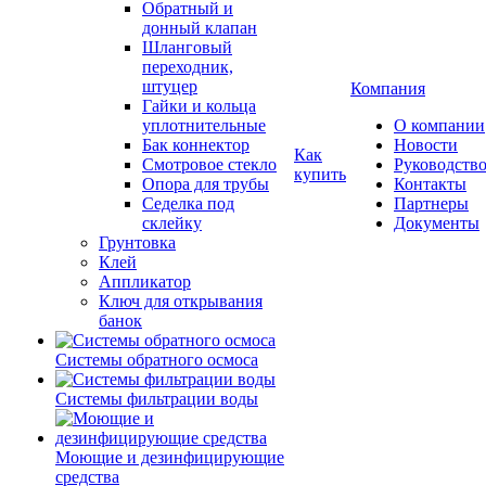
Обратный и
донный клапан
Шланговый
переходник,
штуцер
Компания
Гайки и кольца
уплотнительные
О компании
Бак коннектор
Новости
Как
Смотровое стекло
Руководств
купить
Опора для трубы
Контакты
Седелка под
Партнеры
склейку
Документы
Грунтовка
Клей
Аппликатор
Ключ для открывания
банок
Системы обратного осмоса
Системы фильтрации воды
Моющие и дезинфицирующие
средства