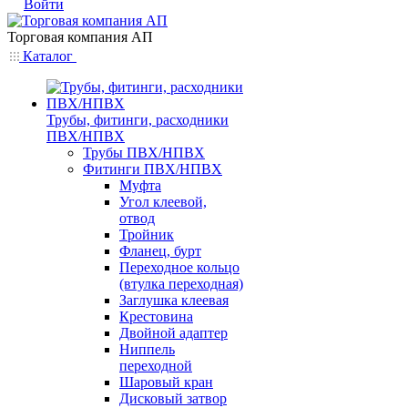
Войти
Торговая компания АП
Каталог
Трубы, фитинги, расходники
ПВХ/НПВХ
Трубы ПВХ/НПВХ
Фитинги ПВХ/НПВХ
Муфта
Угол клеевой,
отвод
Тройник
Фланец, бурт
Переходное кольцо
(втулка переходная)
Заглушка клеевая
Крестовина
Двойной адаптер
Ниппель
переходной
Шаровый кран
Дисковый затвор