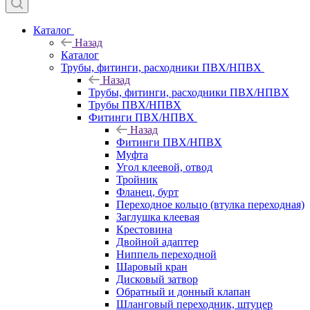
Каталог
Назад
Каталог
Трубы, фитинги, расходники ПВХ/НПВХ
Назад
Трубы, фитинги, расходники ПВХ/НПВХ
Трубы ПВХ/НПВХ
Фитинги ПВХ/НПВХ
Назад
Фитинги ПВХ/НПВХ
Муфта
Угол клеевой, отвод
Тройник
Фланец, бурт
Переходное кольцо (втулка переходная)
Заглушка клеевая
Крестовина
Двойной адаптер
Ниппель переходной
Шаровый кран
Дисковый затвор
Обратный и донный клапан
Шланговый переходник, штуцер