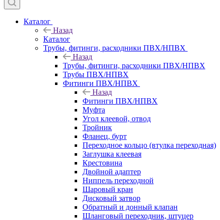
Каталог
Назад
Каталог
Трубы, фитинги, расходники ПВХ/НПВХ
Назад
Трубы, фитинги, расходники ПВХ/НПВХ
Трубы ПВХ/НПВХ
Фитинги ПВХ/НПВХ
Назад
Фитинги ПВХ/НПВХ
Муфта
Угол клеевой, отвод
Тройник
Фланец, бурт
Переходное кольцо (втулка переходная)
Заглушка клеевая
Крестовина
Двойной адаптер
Ниппель переходной
Шаровый кран
Дисковый затвор
Обратный и донный клапан
Шланговый переходник, штуцер