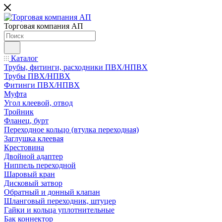
Торговая компания АП
Каталог
Трубы, фитинги, расходники ПВХ/НПВХ
Трубы ПВХ/НПВХ
Фитинги ПВХ/НПВХ
Муфта
Угол клеевой, отвод
Тройник
Фланец, бурт
Переходное кольцо (втулка переходная)
Заглушка клеевая
Крестовина
Двойной адаптер
Ниппель переходной
Шаровый кран
Дисковый затвор
Обратный и донный клапан
Шланговый переходник, штуцер
Гайки и кольца уплотнительные
Бак коннектор