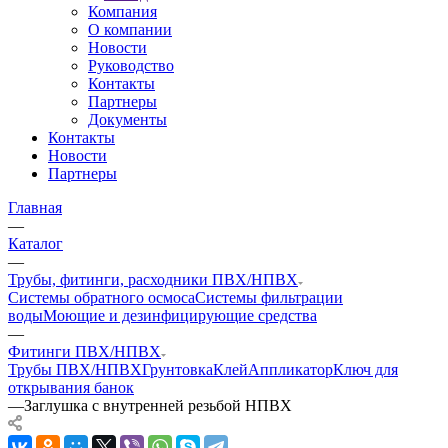
Компания
О компании
Новости
Руководство
Контакты
Партнеры
Документы
Контакты
Новости
Партнеры
Главная
—
Каталог
—
Трубы, фитинги, расходники ПВХ/НПВХ
Системы обратного осмоса
Системы фильтрации
воды
Моющие и дезинфицирующие средства
—
Фитинги ПВХ/НПВХ
Трубы ПВХ/НПВХ
Грунтовка
Клей
Аппликатор
Ключ для
открывания банок
—
Заглушка с внутренней резьбой НПВХ