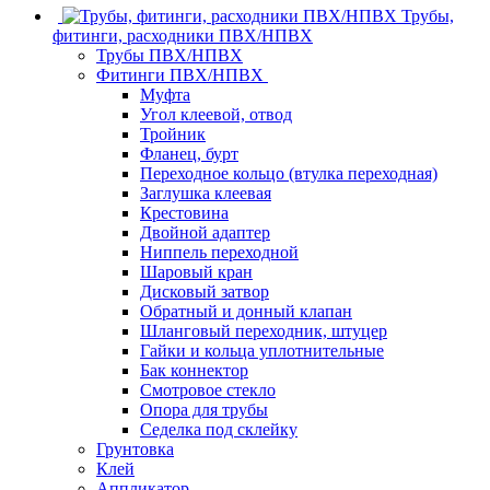
Трубы,
фитинги, расходники ПВХ/НПВХ
Трубы ПВХ/НПВХ
Фитинги ПВХ/НПВХ
Муфта
Угол клеевой, отвод
Тройник
Фланец, бурт
Переходное кольцо (втулка переходная)
Заглушка клеевая
Крестовина
Двойной адаптер
Ниппель переходной
Шаровый кран
Дисковый затвор
Обратный и донный клапан
Шланговый переходник, штуцер
Гайки и кольца уплотнительные
Бак коннектор
Смотровое стекло
Опора для трубы
Седелка под склейку
Грунтовка
Клей
Аппликатор