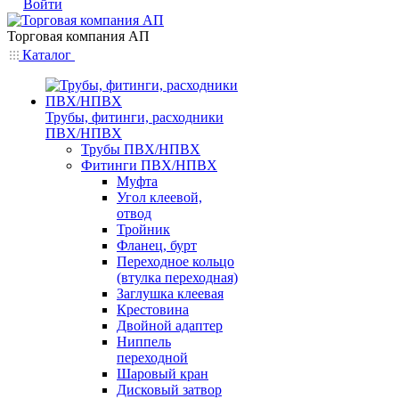
Войти
Торговая компания АП
Каталог
Трубы, фитинги, расходники
ПВХ/НПВХ
Трубы ПВХ/НПВХ
Фитинги ПВХ/НПВХ
Муфта
Угол клеевой,
отвод
Тройник
Фланец, бурт
Переходное кольцо
(втулка переходная)
Заглушка клеевая
Крестовина
Двойной адаптер
Ниппель
переходной
Шаровый кран
Дисковый затвор