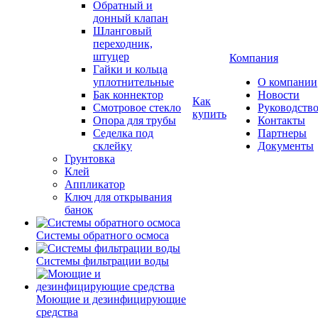
Обратный и
донный клапан
Шланговый
переходник,
штуцер
Компания
Гайки и кольца
уплотнительные
О компании
Бак коннектор
Новости
Как
Смотровое стекло
Руководств
купить
Опора для трубы
Контакты
Седелка под
Партнеры
склейку
Документы
Грунтовка
Клей
Аппликатор
Ключ для открывания
банок
Системы обратного осмоса
Системы фильтрации воды
Моющие и дезинфицирующие
средства