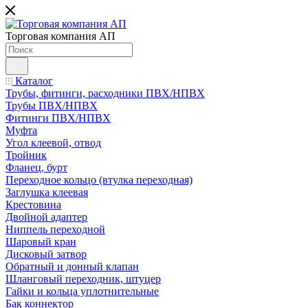
Торговая компания АП
Каталог
Трубы, фитинги, расходники ПВХ/НПВХ
Трубы ПВХ/НПВХ
Фитинги ПВХ/НПВХ
Муфта
Угол клеевой, отвод
Тройник
Фланец, бурт
Переходное кольцо (втулка переходная)
Заглушка клеевая
Крестовина
Двойной адаптер
Ниппель переходной
Шаровый кран
Дисковый затвор
Обратный и донный клапан
Шланговый переходник, штуцер
Гайки и кольца уплотнительные
Бак коннектор