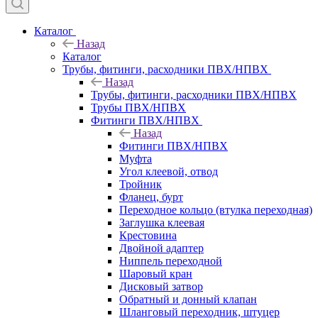
Каталог
Назад
Каталог
Трубы, фитинги, расходники ПВХ/НПВХ
Назад
Трубы, фитинги, расходники ПВХ/НПВХ
Трубы ПВХ/НПВХ
Фитинги ПВХ/НПВХ
Назад
Фитинги ПВХ/НПВХ
Муфта
Угол клеевой, отвод
Тройник
Фланец, бурт
Переходное кольцо (втулка переходная)
Заглушка клеевая
Крестовина
Двойной адаптер
Ниппель переходной
Шаровый кран
Дисковый затвор
Обратный и донный клапан
Шланговый переходник, штуцер