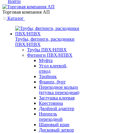
Войти
Торговая компания АП
Каталог
Трубы, фитинги, расходники
ПВХ/НПВХ
Трубы ПВХ/НПВХ
Фитинги ПВХ/НПВХ
Муфта
Угол клеевой,
отвод
Тройник
Фланец, бурт
Переходное кольцо
(втулка переходная)
Заглушка клеевая
Крестовина
Двойной адаптер
Ниппель
переходной
Шаровый кран
Дисковый затвор