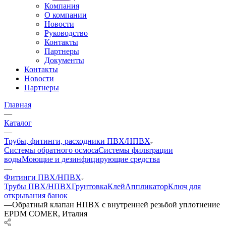
Компания
О компании
Новости
Руководство
Контакты
Партнеры
Документы
Контакты
Новости
Партнеры
Главная
—
Каталог
—
Трубы, фитинги, расходники ПВХ/НПВХ
Системы обратного осмоса
Системы фильтрации
воды
Моющие и дезинфицирующие средства
—
Фитинги ПВХ/НПВХ
Трубы ПВХ/НПВХ
Грунтовка
Клей
Аппликатор
Ключ для
открывания банок
—
Обратный клапан НПВХ с внутренней резьбой уплотнение
EPDM COMER, Италия