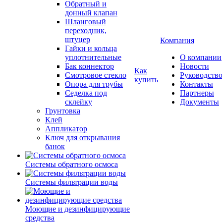
Обратный и
донный клапан
Шланговый
переходник,
штуцер
Компания
Гайки и кольца
уплотнительные
О компании
Бак коннектор
Новости
Как
Смотровое стекло
Руководств
купить
Опора для трубы
Контакты
Седелка под
Партнеры
склейку
Документы
Грунтовка
Клей
Аппликатор
Ключ для открывания
банок
Системы обратного осмоса
Системы фильтрации воды
Моющие и дезинфицирующие
средства