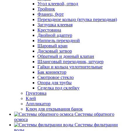
Угол клеевой, отвод
Тройник
Фланец, бурт
Переходное кольцо (втулка переходная)
Заглушка клеевая
Крестовина
Двойной адаптер
Ниппель переходной
Шаровый кран
Дисковый затвор
Обратный и донный клапан
Шланговый переходник, штуцер
Гайки и кольца уплотнительные
Бак коннектор
Смотровое стекло
Опора для трубы
Седелка под склейку
Грунтовка
Клей
Аппликатор
Ключ для открывания банок
Системы обратного
осмоса
Системы фильтрации
воды