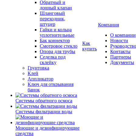
Обратный и
донный клапан
Шланговый
переходник,
штуцер
Компания
Гайки и кольца
уплотнительные
О компании
Бак коннектор
Новости
Как
Смотровое стекло
Руководств
купить
Опора для трубы
Контакты
Седелка под
Партнеры
склейку
Документы
Грунтовка
Клей
Аппликатор
Ключ для открывания
банок
Системы обратного осмоса
Системы фильтрации воды
Моющие и дезинфицирующие
средства