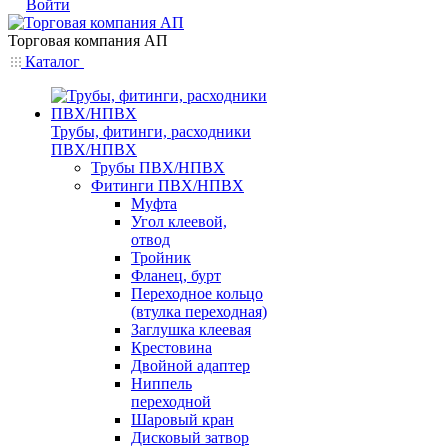
Войти
Торговая компания АП
Каталог
Трубы, фитинги, расходники
ПВХ/НПВХ
Трубы ПВХ/НПВХ
Фитинги ПВХ/НПВХ
Муфта
Угол клеевой,
отвод
Тройник
Фланец, бурт
Переходное кольцо
(втулка переходная)
Заглушка клеевая
Крестовина
Двойной адаптер
Ниппель
переходной
Шаровый кран
Дисковый затвор