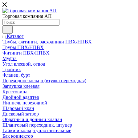
Торговая компания АП
Каталог
Трубы, фитинги, расходники ПВХ/НПВХ
Трубы ПВХ/НПВХ
Фитинги ПВХ/НПВХ
Муфта
Угол клеевой, отвод
Тройник
Фланец, бурт
Переходное кольцо (втулка переходная)
Заглушка клеевая
Крестовина
Двойной адаптер
Ниппель переходной
Шаровый кран
Дисковый затвор
Обратный и донный клапан
Шланговый переходник, штуцер
Гайки и кольца уплотнительные
Бак коннектор