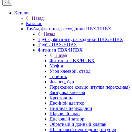
Каталог
Назад
Каталог
Трубы, фитинги, расходники ПВХ/НПВХ
Назад
Трубы, фитинги, расходники ПВХ/НПВХ
Трубы ПВХ/НПВХ
Фитинги ПВХ/НПВХ
Назад
Фитинги ПВХ/НПВХ
Муфта
Угол клеевой, отвод
Тройник
Фланец, бурт
Переходное кольцо (втулка переходная)
Заглушка клеевая
Крестовина
Двойной адаптер
Ниппель переходной
Шаровый кран
Дисковый затвор
Обратный и донный клапан
Шланговый переходник, штуцер