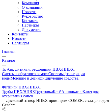
Компания
О компании
Новости
Руководство
Контакты
Партнеры
Документы
Контакты
Новости
Партнеры
Главная
—
Каталог
—
Трубы, фитинги, расходники ПВХ/НПВХ
Системы обратного осмоса
Системы фильтрации
воды
Моющие и дезинфицирующие средства
—
Фитинги ПВХ/НПВХ
Трубы ПВХ/НПВХ
Грунтовка
Клей
Аппликатор
Ключ для
открывания банок
—
Дисковый затвор НПВХ пром.прим.COMER, с эл.приводом
Genebre