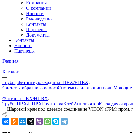
Компания
О компании
Новости
Руководство
Контакты
Партнеры
Документы
Контакты
Новости
Партнеры
Главная
—
Каталог
—
Трубы, фитинги, расходники ПВХ/НПВХ
Системы обратного осмоса
Системы фильтрации воды
Моющие 
—
Фитинги ПВХ/НПВХ
Трубы ПВХ/НПВХ
Грунтовка
Клей
Аппликатор
Ключ для откры
—
Шаровой кран под клеевое соединение VITON (FPM) пром.