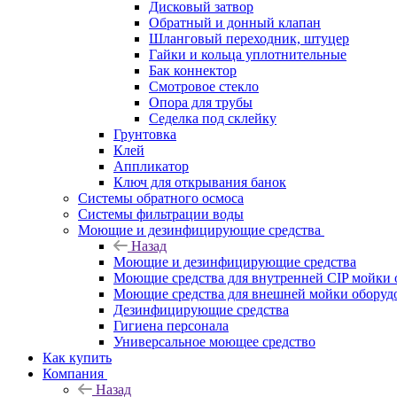
Дисковый затвор
Обратный и донный клапан
Шланговый переходник, штуцер
Гайки и кольца уплотнительные
Бак коннектор
Смотровое стекло
Опора для трубы
Седелка под склейку
Грунтовка
Клей
Аппликатор
Ключ для открывания банок
Системы обратного осмоса
Системы фильтрации воды
Моющие и дезинфицирующие средства
Назад
Моющие и дезинфицирующие средства
Моющие средства для внутренней CIP мойки 
Моющие средства для внешней мойки оборудов
Дезинфицирующие средства
Гигиена персонала
Универсальное моющее средство
Как купить
Компания
Назад