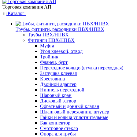
Торговая компания АП
Каталог
Трубы, фитинги, расходники ПВХ/НПВХ
Трубы ПВХ/НПВХ
Фитинги ПВХ/НПВХ
Муфта
Угол клеевой, отвод
Тройник
Фланец, бурт
Переходное кольцо (втулка переходная)
Заглушка клеевая
Крестовина
Двойной адаптер
Ниппель переходной
Шаровый кран
Дисковый затвор
Обратный и донный клапан
Шланговый переходник, штуцер
Гайки и кольца уплотнительные
Бак коннектор
Смотровое стекло
Опора для трубы