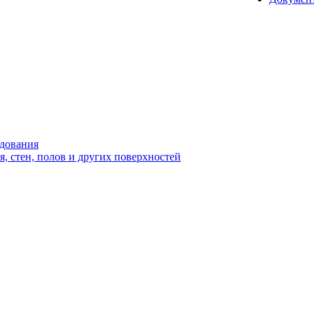
удования
 стен, полов и других поверхностей