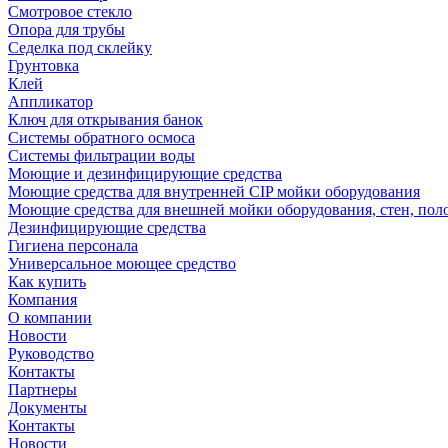
Смотровое стекло
Опора для трубы
Седелка под склейку
Грунтовка
Клей
Аппликатор
Ключ для открывания банок
Системы обратного осмоса
Системы фильтрации воды
Моющие и дезинфицирующие средства
Моющие средства для внутренней CIP мойки оборудования
Моющие средства для внешней мойки оборудования, стен, пол
Дезинфицирующие средства
Гигиена персонала
Универсальное моющее средство
Как купить
Компания
О компании
Новости
Руководство
Контакты
Партнеры
Документы
Контакты
Новости