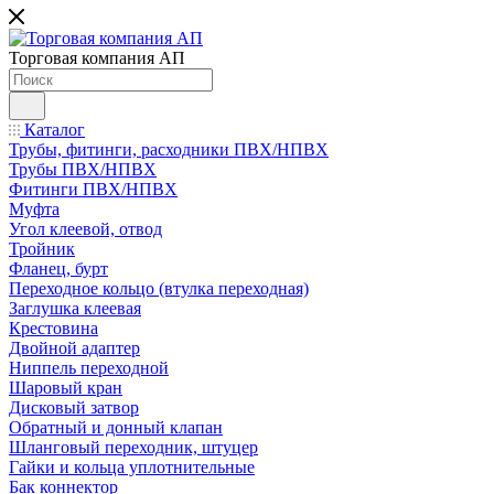
Торговая компания АП
Каталог
Трубы, фитинги, расходники ПВХ/НПВХ
Трубы ПВХ/НПВХ
Фитинги ПВХ/НПВХ
Муфта
Угол клеевой, отвод
Тройник
Фланец, бурт
Переходное кольцо (втулка переходная)
Заглушка клеевая
Крестовина
Двойной адаптер
Ниппель переходной
Шаровый кран
Дисковый затвор
Обратный и донный клапан
Шланговый переходник, штуцер
Гайки и кольца уплотнительные
Бак коннектор