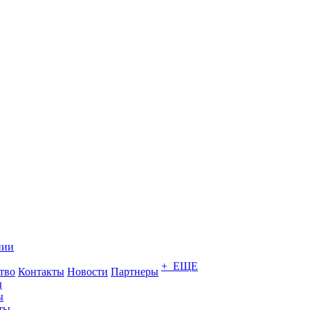
нии
+ ЕЩЕ
тво
Контакты
Новости
Партнеры
ы
ы
ты