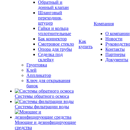
Обратный и
донный клапан
Шланговый
переходник,
штуцер
Компания
Гайки и кольца
уплотнительные
О компании
Бак коннектор
Новости
Как
Смотровое стекло
Руководств
купить
Опора для трубы
Контакты
Седелка под
Партнеры
склейку
Документы
Грунтовка
Клей
Аппликатор
Ключ для открывания
банок
Системы обратного осмоса
Системы фильтрации воды
Моющие и дезинфицирующие
средства