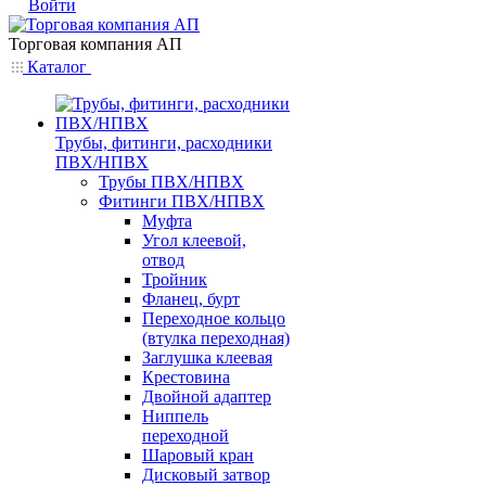
Войти
Торговая компания АП
Каталог
Трубы, фитинги, расходники
ПВХ/НПВХ
Трубы ПВХ/НПВХ
Фитинги ПВХ/НПВХ
Муфта
Угол клеевой,
отвод
Тройник
Фланец, бурт
Переходное кольцо
(втулка переходная)
Заглушка клеевая
Крестовина
Двойной адаптер
Ниппель
переходной
Шаровый кран
Дисковый затвор