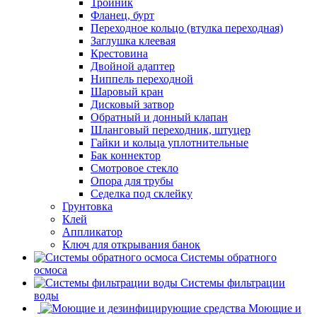
Тройник
Фланец, бурт
Переходное кольцо (втулка переходная)
Заглушка клеевая
Крестовина
Двойной адаптер
Ниппель переходной
Шаровый кран
Дисковый затвор
Обратный и донный клапан
Шланговый переходник, штуцер
Гайки и кольца уплотнительные
Бак коннектор
Смотровое стекло
Опора для трубы
Седелка под склейку
Грунтовка
Клей
Аппликатор
Ключ для открывания банок
Системы обратного
осмоса
Системы фильтрации
воды
Моющие и