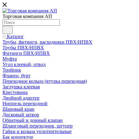
Торговая компания АП
Каталог
Трубы, фитинги, расходники ПВХ/НПВХ
Трубы ПВХ/НПВХ
Фитинги ПВХ/НПВХ
Муфта
Угол клеевой, отвод
Тройник
Фланец, бурт
Переходное кольцо (втулка переходная)
Заглушка клеевая
Крестовина
Двойной адаптер
Ниппель переходной
Шаровый кран
Дисковый затвор
Обратный и донный клапан
Шланговый переходник, штуцер
Гайки и кольца уплотнительные
Бак коннектор