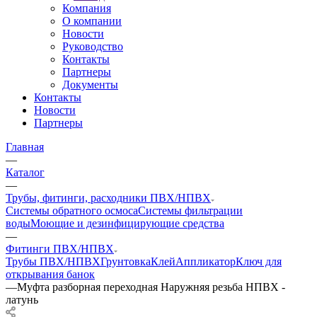
Компания
О компании
Новости
Руководство
Контакты
Партнеры
Документы
Контакты
Новости
Партнеры
Главная
—
Каталог
—
Трубы, фитинги, расходники ПВХ/НПВХ
Системы обратного осмоса
Системы фильтрации
воды
Моющие и дезинфицирующие средства
—
Фитинги ПВХ/НПВХ
Трубы ПВХ/НПВХ
Грунтовка
Клей
Аппликатор
Ключ для
открывания банок
—
Муфта разборная переходная Наружняя резьба НПВХ -
латунь