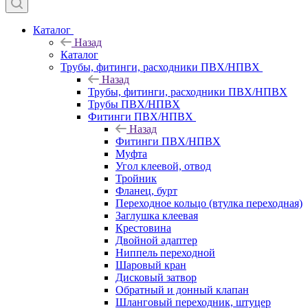
Каталог
Назад
Каталог
Трубы, фитинги, расходники ПВХ/НПВХ
Назад
Трубы, фитинги, расходники ПВХ/НПВХ
Трубы ПВХ/НПВХ
Фитинги ПВХ/НПВХ
Назад
Фитинги ПВХ/НПВХ
Муфта
Угол клеевой, отвод
Тройник
Фланец, бурт
Переходное кольцо (втулка переходная)
Заглушка клеевая
Крестовина
Двойной адаптер
Ниппель переходной
Шаровый кран
Дисковый затвор
Обратный и донный клапан
Шланговый переходник, штуцер