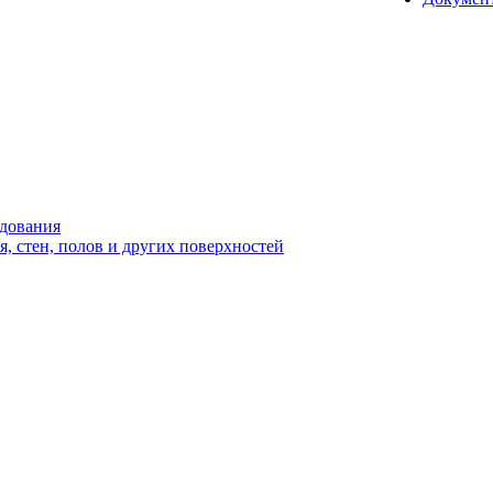
удования
 стен, полов и других поверхностей