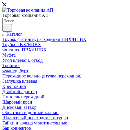
Торговая компания АП
Каталог
Трубы, фитинги, расходники ПВХ/НПВХ
Трубы ПВХ/НПВХ
Фитинги ПВХ/НПВХ
Муфта
Угол клеевой, отвод
Тройник
Фланец, бурт
Переходное кольцо (втулка переходная)
Заглушка клеевая
Крестовина
Двойной адаптер
Ниппель переходной
Шаровый кран
Дисковый затвор
Обратный и донный клапан
Шланговый переходник, штуцер
Гайки и кольца уплотнительные
Бак коннектор