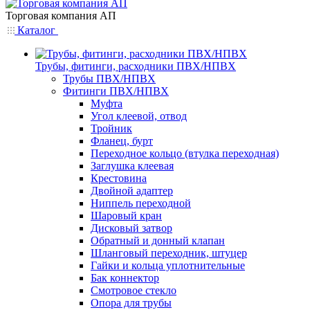
Торговая компания АП
Каталог
Трубы, фитинги, расходники ПВХ/НПВХ
Трубы ПВХ/НПВХ
Фитинги ПВХ/НПВХ
Муфта
Угол клеевой, отвод
Тройник
Фланец, бурт
Переходное кольцо (втулка переходная)
Заглушка клеевая
Крестовина
Двойной адаптер
Ниппель переходной
Шаровый кран
Дисковый затвор
Обратный и донный клапан
Шланговый переходник, штуцер
Гайки и кольца уплотнительные
Бак коннектор
Смотровое стекло
Опора для трубы