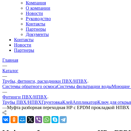
Компания
О компании
Новости
Руководство
Контакты
Партнеры
Документы
Контакты
Новости
Партнеры
Главная
—
Каталог
—
Трубы, фитинги, расходники ПВХ/НПВХ
Системы обратного осмоса
Системы фильтрации воды
Моющие 
—
Фитинги ПВХ/НПВХ
Трубы ПВХ/НПВХ
Грунтовка
Клей
Аппликатор
Ключ для откры
—
Муфта разборная переходная НР с EPDM прокладкой НПВХ