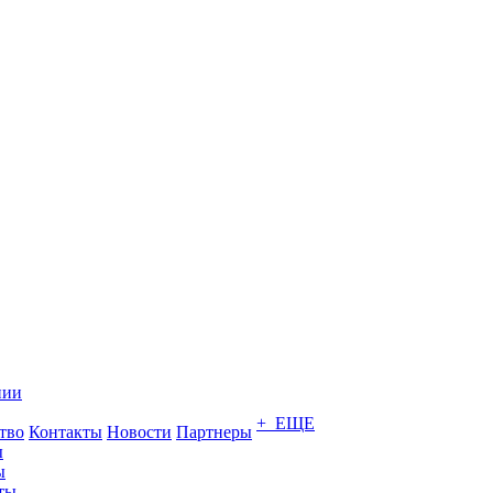
нии
+ ЕЩЕ
тво
Контакты
Новости
Партнеры
ы
ы
ты