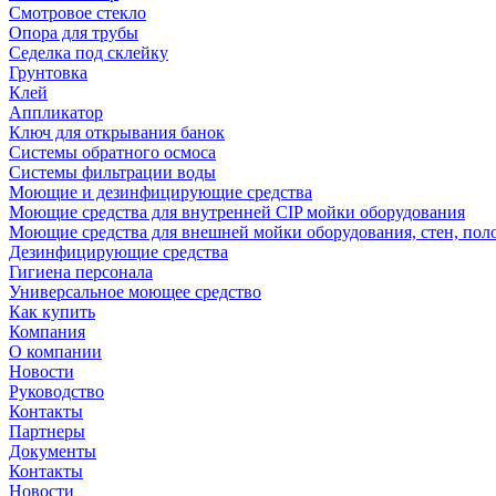
Смотровое стекло
Опора для трубы
Седелка под склейку
Грунтовка
Клей
Аппликатор
Ключ для открывания банок
Системы обратного осмоса
Системы фильтрации воды
Моющие и дезинфицирующие средства
Моющие средства для внутренней CIP мойки оборудования
Моющие средства для внешней мойки оборудования, стен, пол
Дезинфицирующие средства
Гигиена персонала
Универсальное моющее средство
Как купить
Компания
О компании
Новости
Руководство
Контакты
Партнеры
Документы
Контакты
Новости