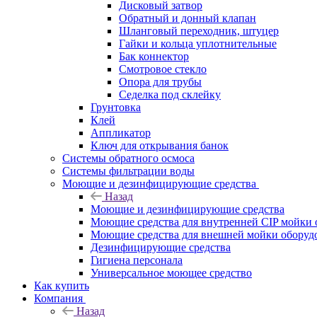
Дисковый затвор
Обратный и донный клапан
Шланговый переходник, штуцер
Гайки и кольца уплотнительные
Бак коннектор
Смотровое стекло
Опора для трубы
Седелка под склейку
Грунтовка
Клей
Аппликатор
Ключ для открывания банок
Системы обратного осмоса
Системы фильтрации воды
Моющие и дезинфицирующие средства
Назад
Моющие и дезинфицирующие средства
Моющие средства для внутренней CIP мойки 
Моющие средства для внешней мойки оборудов
Дезинфицирующие средства
Гигиена персонала
Универсальное моющее средство
Как купить
Компания
Назад