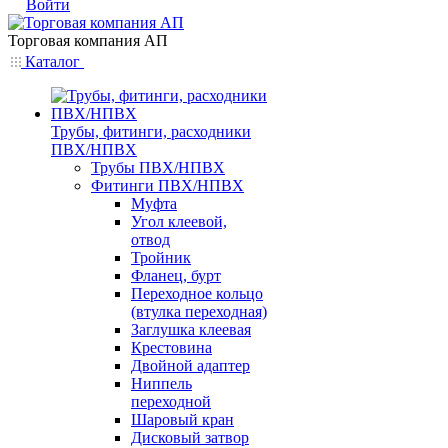
Войти
Торговая компания АП
Каталог
Трубы, фитинги, расходники
ПВХ/НПВХ
Трубы ПВХ/НПВХ
Фитинги ПВХ/НПВХ
Муфта
Угол клеевой,
отвод
Тройник
Фланец, бурт
Переходное кольцо
(втулка переходная)
Заглушка клеевая
Крестовина
Двойной адаптер
Ниппель
переходной
Шаровый кран
Дисковый затвор