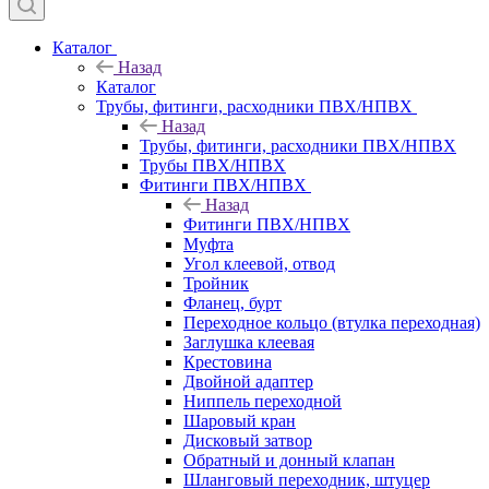
Каталог
Назад
Каталог
Трубы, фитинги, расходники ПВХ/НПВХ
Назад
Трубы, фитинги, расходники ПВХ/НПВХ
Трубы ПВХ/НПВХ
Фитинги ПВХ/НПВХ
Назад
Фитинги ПВХ/НПВХ
Муфта
Угол клеевой, отвод
Тройник
Фланец, бурт
Переходное кольцо (втулка переходная)
Заглушка клеевая
Крестовина
Двойной адаптер
Ниппель переходной
Шаровый кран
Дисковый затвор
Обратный и донный клапан
Шланговый переходник, штуцер