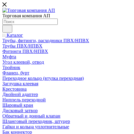
Торговая компания АП
Каталог
Трубы, фитинги, расходники ПВХ/НПВХ
Трубы ПВХ/НПВХ
Фитинги ПВХ/НПВХ
Муфта
Угол клеевой, отвод
Тройник
Фланец, бурт
Переходное кольцо (втулка переходная)
Заглушка клеевая
Крестовина
Двойной адаптер
Ниппель переходной
Шаровый кран
Дисковый затвор
Обратный и донный клапан
Шланговый переходник, штуцер
Гайки и кольца уплотнительные
Бак коннектор