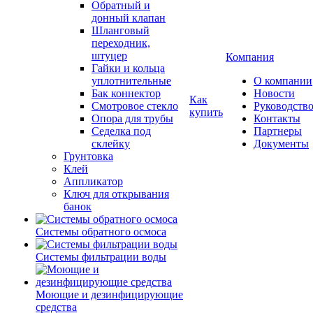
Обратный и
донный клапан
Шланговый
переходник,
штуцер
Компания
Гайки и кольца
уплотнительные
О компании
Бак коннектор
Новости
Как
Смотровое стекло
Руководств
купить
Опора для трубы
Контакты
Седелка под
Партнеры
склейку
Документы
Грунтовка
Клей
Аппликатор
Ключ для открывания
банок
Системы обратного осмоса
Системы фильтрации воды
Моющие и дезинфицирующие
средства