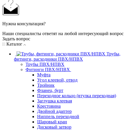
Нужна консультация?
Наши специалисты ответят на любой интересующий вопрос
Задать вопрос
Каталог
Трубы,
фитинги, расходники ПВХ/НПВХ
Трубы ПВХ/НПВХ
Фитинги ПВХ/НПВХ
Муфта
Угол клеевой, отвод
Тройник
Фланец, бурт
Переходное кольцо (втулка переходная)
Заглушка клеевая
Крестовина
Двойной адаптер
Ниппель переходной
Шаровый кран
Дисковый затвор