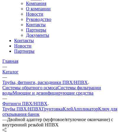
Компания
О компании
Новости
Руководство
Контакты
Партнеры
Документы
Контакты
Новости
Партнеры
Главная
—
Каталог
—
Трубы, фитинги, расходники ПВХ/НПВХ
Системы обратного осмоса
Системы фильтрации
воды
Моющие и дезинфицирующие средства
—
Фитинги ПВХ/НПВХ
Трубы ПВХ/НПВХ
Грунтовка
Клей
Аппликатор
Ключ для
открывания банок
—
Двойной адаптер (муфтовое/втулочное окончание) с
внутренний резьбой НПВХ