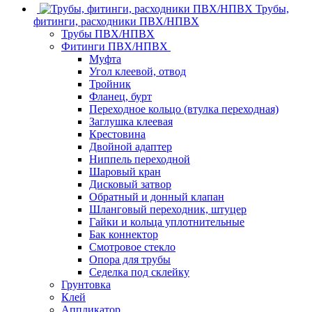
Трубы,
фитинги, расходники ПВХ/НПВХ
Трубы ПВХ/НПВХ
Фитинги ПВХ/НПВХ
Муфта
Угол клеевой, отвод
Тройник
Фланец, бурт
Переходное кольцо (втулка переходная)
Заглушка клеевая
Крестовина
Двойной адаптер
Ниппель переходной
Шаровый кран
Дисковый затвор
Обратный и донный клапан
Шланговый переходник, штуцер
Гайки и кольца уплотнительные
Бак коннектор
Смотровое стекло
Опора для трубы
Седелка под склейку
Грунтовка
Клей
Аппликатор