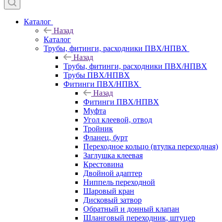
Каталог
Назад
Каталог
Трубы, фитинги, расходники ПВХ/НПВХ
Назад
Трубы, фитинги, расходники ПВХ/НПВХ
Трубы ПВХ/НПВХ
Фитинги ПВХ/НПВХ
Назад
Фитинги ПВХ/НПВХ
Муфта
Угол клеевой, отвод
Тройник
Фланец, бурт
Переходное кольцо (втулка переходная)
Заглушка клеевая
Крестовина
Двойной адаптер
Ниппель переходной
Шаровый кран
Дисковый затвор
Обратный и донный клапан
Шланговый переходник, штуцер