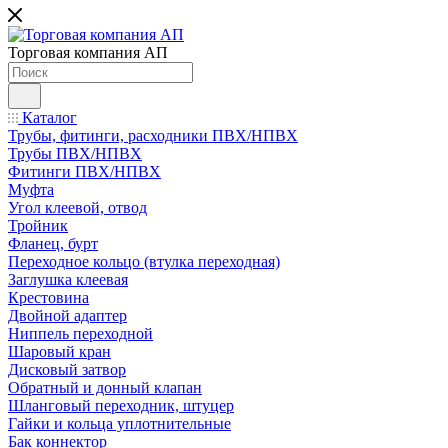
Торговая компания АП
Каталог
Трубы, фитинги, расходники ПВХ/НПВХ
Трубы ПВХ/НПВХ
Фитинги ПВХ/НПВХ
Муфта
Угол клеевой, отвод
Тройник
Фланец, бурт
Переходное кольцо (втулка переходная)
Заглушка клеевая
Крестовина
Двойной адаптер
Ниппель переходной
Шаровый кран
Дисковый затвор
Обратный и донный клапан
Шланговый переходник, штуцер
Гайки и кольца уплотнительные
Бак коннектор