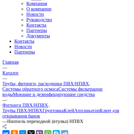
Компания
О компании
Новости
Руководство
Контакты
Партнеры
Документы
Контакты
Новости
Партнеры
Главная
—
Каталог
—
Трубы, фитинги, расходники ПВХ/НПВХ
Системы обратного осмоса
Системы фильтрации
воды
Моющие и дезинфицирующие средства
—
Фитинги ПВХ/НПВХ
Трубы ПВХ/НПВХ
Грунтовка
Клей
Аппликатор
Ключ для
открывания банок
—
Ниппель переходной (втулка) НПВХ