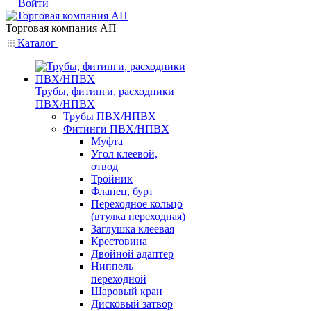
Войти
Торговая компания АП
Каталог
Трубы, фитинги, расходники
ПВХ/НПВХ
Трубы ПВХ/НПВХ
Фитинги ПВХ/НПВХ
Муфта
Угол клеевой,
отвод
Тройник
Фланец, бурт
Переходное кольцо
(втулка переходная)
Заглушка клеевая
Крестовина
Двойной адаптер
Ниппель
переходной
Шаровый кран
Дисковый затвор