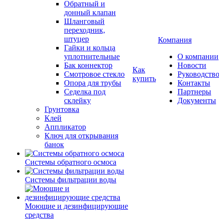
Обратный и
донный клапан
Шланговый
переходник,
штуцер
Компания
Гайки и кольца
уплотнительные
О компании
Бак коннектор
Новости
Как
Смотровое стекло
Руководств
купить
Опора для трубы
Контакты
Седелка под
Партнеры
склейку
Документы
Грунтовка
Клей
Аппликатор
Ключ для открывания
банок
Системы обратного осмоса
Системы фильтрации воды
Моющие и дезинфицирующие
средства