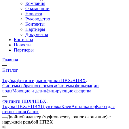
Компания
О компании
Новости
Руководство
Контакты
Партнеры
Документы
Контакты
Новости
Партнеры
Главная
—
Каталог
—
Трубы, фитинги, расходники ПВХ/НПВХ
Системы обратного осмоса
Системы фильтрации
воды
Моющие и дезинфицирующие средства
—
Фитинги ПВХ/НПВХ
Трубы ПВХ/НПВХ
Грунтовка
Клей
Аппликатор
Ключ для
открывания банок
—
Двойной адаптер (муфтовое/втулочное окончание) с
наружней резьбой НПВХ