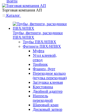
Войти
Торговая компания АП
Каталог
Трубы, фитинги, расходники
ПВХ/НПВХ
Трубы ПВХ/НПВХ
Фитинги ПВХ/НПВХ
Муфта
Угол клеевой,
отвод
Тройник
Фланец, бурт
Переходное кольцо
(втулка переходная)
Заглушка клеевая
Крестовина
Двойной адаптер
Ниппель
переходной
Шаровый кран
Дисковый затвор