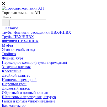
Торговая компания АП
Каталог
Трубы, фитинги, расходники ПВХ/НПВХ
Трубы ПВХ/НПВХ
Фитинги ПВХ/НПВХ
Муфта
Угол клеевой, отвод
Тройник
Фланец, бурт
Переходное кольцо (втулка переходная)
Заглушка клеевая
Крестовина
Двойной адаптер
Ниппель переходной
Шаровый кран
Дисковый затвор
Обратный и донный клапан
Шланговый переходник, штуцер
Гайки и кольца уплотнительные
Бак коннектор