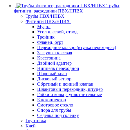
Трубы,
фитинги, расходники ПВХ/НПВХ
Трубы ПВХ/НПВХ
Фитинги ПВХ/НПВХ
Муфта
Угол клеевой, отвод
Тройник
Фланец, бурт
Переходное кольцо (втулка переходная)
Заглушка клеевая
Крестовина
Двойной адаптер
Ниппель переходной
Шаровый кран
Дисковый затвор
Обратный и донный клапан
Шланговый переходник, штуцер
Гайки и кольца уплотнительные
Бак коннектор
Смотровое стекло
Опора для трубы
Седелка под склейку
Грунтовка
Клей