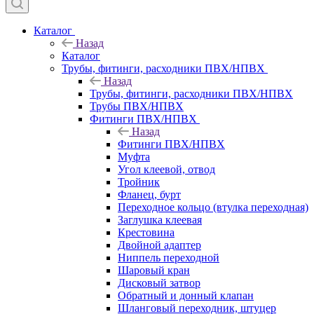
Каталог
Назад
Каталог
Трубы, фитинги, расходники ПВХ/НПВХ
Назад
Трубы, фитинги, расходники ПВХ/НПВХ
Трубы ПВХ/НПВХ
Фитинги ПВХ/НПВХ
Назад
Фитинги ПВХ/НПВХ
Муфта
Угол клеевой, отвод
Тройник
Фланец, бурт
Переходное кольцо (втулка переходная)
Заглушка клеевая
Крестовина
Двойной адаптер
Ниппель переходной
Шаровый кран
Дисковый затвор
Обратный и донный клапан
Шланговый переходник, штуцер