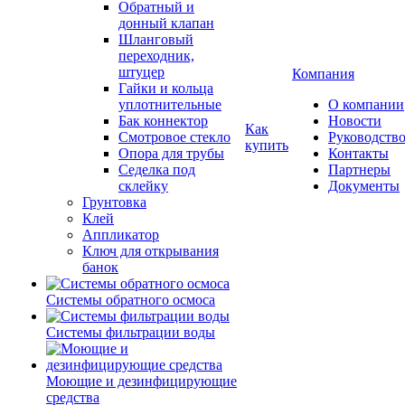
Обратный и
донный клапан
Шланговый
переходник,
штуцер
Компания
Гайки и кольца
уплотнительные
О компании
Бак коннектор
Новости
Как
Смотровое стекло
Руководств
купить
Опора для трубы
Контакты
Седелка под
Партнеры
склейку
Документы
Грунтовка
Клей
Аппликатор
Ключ для открывания
банок
Системы обратного осмоса
Системы фильтрации воды
Моющие и дезинфицирующие
средства