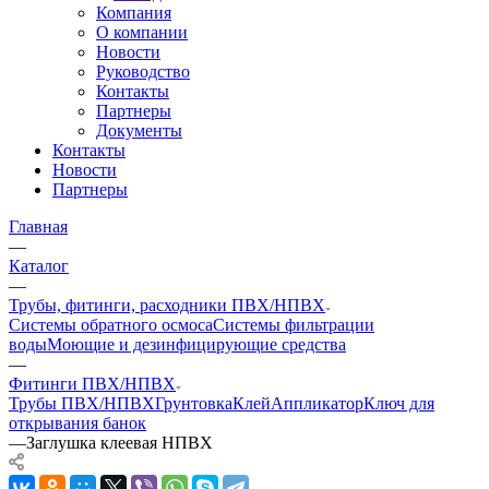
Компания
О компании
Новости
Руководство
Контакты
Партнеры
Документы
Контакты
Новости
Партнеры
Главная
—
Каталог
—
Трубы, фитинги, расходники ПВХ/НПВХ
Системы обратного осмоса
Системы фильтрации
воды
Моющие и дезинфицирующие средства
—
Фитинги ПВХ/НПВХ
Трубы ПВХ/НПВХ
Грунтовка
Клей
Аппликатор
Ключ для
открывания банок
—
Заглушка клеевая НПВХ