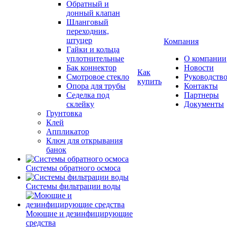
Обратный и
донный клапан
Шланговый
переходник,
штуцер
Компания
Гайки и кольца
уплотнительные
О компании
Бак коннектор
Новости
Как
Смотровое стекло
Руководств
купить
Опора для трубы
Контакты
Седелка под
Партнеры
склейку
Документы
Грунтовка
Клей
Аппликатор
Ключ для открывания
банок
Системы обратного осмоса
Системы фильтрации воды
Моющие и дезинфицирующие
средства