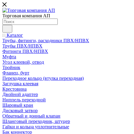
Торговая компания АП
Каталог
Трубы, фитинги, расходники ПВХ/НПВХ
Трубы ПВХ/НПВХ
Фитинги ПВХ/НПВХ
Муфта
Угол клеевой, отвод
Тройник
Фланец, бурт
Переходное кольцо (втулка переходная)
Заглушка клеевая
Крестовина
Двойной адаптер
Ниппель переходной
Шаровый кран
Дисковый затвор
Обратный и донный клапан
Шланговый переходник, штуцер
Гайки и кольца уплотнительные
Бак коннектор