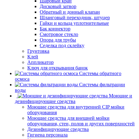
Шаровый кран
Дисковый затвор
Обратный и донный клапан
Шланговый переходник, штуцер
Гайки и кольца уплотнительные
Бак коннектор
Смотровое стекло
Опора для трубы
Седелка под склейку
Грунтовка
Клей
Аппликатор
Ключ для открывания банок
Системы обратного
осмоса
Системы фильтрации
воды
Моющие и
дезинфицирующие средства
Моющие средства для внутренней CIP мойки
оборудования
Моющие средства для внешней мойки
оборудования, стен, полов и других поверхностей
Дезинфицирующие средства
Гигиена персонала