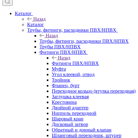
Каталог
Назад
Каталог
Трубы, фитинги, расходники ПВХ/НПВХ
Назад
Трубы, фитинги, расходники ПВХ/НПВХ
Трубы ПВХ/НПВХ
Фитинги ПВХ/НПВХ
Назад
Фитинги ПВХ/НПВХ
Муфта
Угол клеевой, отвод
Тройник
Фланец, бурт
Переходное кольцо (втулка переходная)
Заглушка клеевая
Крестовина
Двойной адаптер
Ниппель переходной
Шаровый кран
Дисковый затвор
Обратный и донный клапан
Шланговый переходник, штуцер