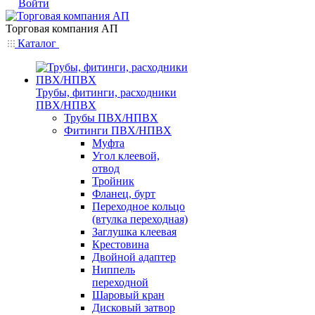
Войти
Торговая компания АП
Каталог
Трубы, фитинги, расходники
ПВХ/НПВХ
Трубы ПВХ/НПВХ
Фитинги ПВХ/НПВХ
Муфта
Угол клеевой,
отвод
Тройник
Фланец, бурт
Переходное кольцо
(втулка переходная)
Заглушка клеевая
Крестовина
Двойной адаптер
Ниппель
переходной
Шаровый кран
Дисковый затвор