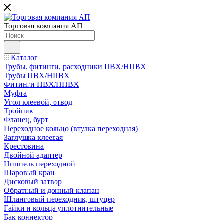
Торговая компания АП
Каталог
Трубы, фитинги, расходники ПВХ/НПВХ
Трубы ПВХ/НПВХ
Фитинги ПВХ/НПВХ
Муфта
Угол клеевой, отвод
Тройник
Фланец, бурт
Переходное кольцо (втулка переходная)
Заглушка клеевая
Крестовина
Двойной адаптер
Ниппель переходной
Шаровый кран
Дисковый затвор
Обратный и донный клапан
Шланговый переходник, штуцер
Гайки и кольца уплотнительные
Бак коннектор