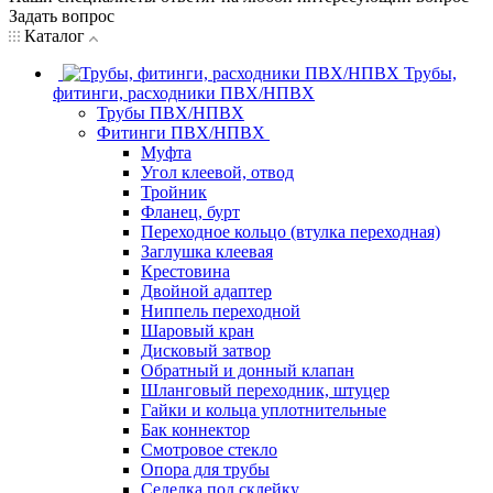
Задать вопрос
Каталог
Трубы,
фитинги, расходники ПВХ/НПВХ
Трубы ПВХ/НПВХ
Фитинги ПВХ/НПВХ
Муфта
Угол клеевой, отвод
Тройник
Фланец, бурт
Переходное кольцо (втулка переходная)
Заглушка клеевая
Крестовина
Двойной адаптер
Ниппель переходной
Шаровый кран
Дисковый затвор
Обратный и донный клапан
Шланговый переходник, штуцер
Гайки и кольца уплотнительные
Бак коннектор
Смотровое стекло
Опора для трубы
Седелка под склейку