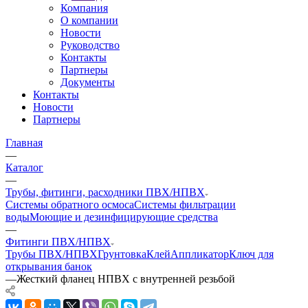
Компания
О компании
Новости
Руководство
Контакты
Партнеры
Документы
Контакты
Новости
Партнеры
Главная
—
Каталог
—
Трубы, фитинги, расходники ПВХ/НПВХ
Системы обратного осмоса
Системы фильтрации
воды
Моющие и дезинфицирующие средства
—
Фитинги ПВХ/НПВХ
Трубы ПВХ/НПВХ
Грунтовка
Клей
Аппликатор
Ключ для
открывания банок
—
Жесткий фланец НПВХ с внутренней резьбой