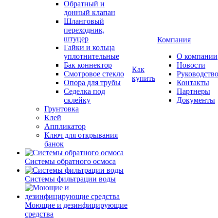
Обратный и
донный клапан
Шланговый
переходник,
штуцер
Компания
Гайки и кольца
уплотнительные
О компании
Бак коннектор
Новости
Как
Смотровое стекло
Руководств
купить
Опора для трубы
Контакты
Седелка под
Партнеры
склейку
Документы
Грунтовка
Клей
Аппликатор
Ключ для открывания
банок
Системы обратного осмоса
Системы фильтрации воды
Моющие и дезинфицирующие
средства