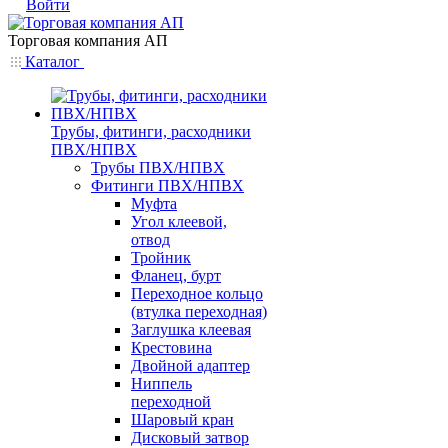
Войти
Торговая компания АП
Каталог
Трубы, фитинги, расходники
ПВХ/НПВХ
Трубы ПВХ/НПВХ
Фитинги ПВХ/НПВХ
Муфта
Угол клеевой,
отвод
Тройник
Фланец, бурт
Переходное кольцо
(втулка переходная)
Заглушка клеевая
Крестовина
Двойной адаптер
Ниппель
переходной
Шаровый кран
Дисковый затвор