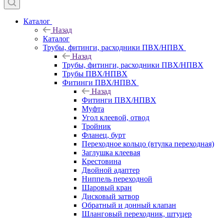
Каталог
Назад
Каталог
Трубы, фитинги, расходники ПВХ/НПВХ
Назад
Трубы, фитинги, расходники ПВХ/НПВХ
Трубы ПВХ/НПВХ
Фитинги ПВХ/НПВХ
Назад
Фитинги ПВХ/НПВХ
Муфта
Угол клеевой, отвод
Тройник
Фланец, бурт
Переходное кольцо (втулка переходная)
Заглушка клеевая
Крестовина
Двойной адаптер
Ниппель переходной
Шаровый кран
Дисковый затвор
Обратный и донный клапан
Шланговый переходник, штуцер