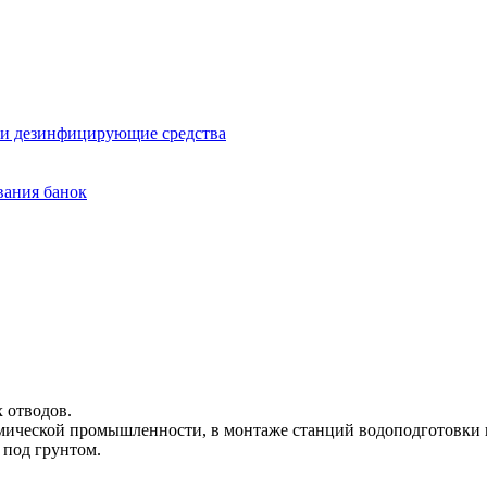
и дезинфицирующие средства
вания банок
 отводов.
имической промышленности, в монтаже станций водоподготовки 
 под грунтом.