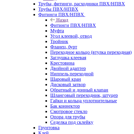
Трубы, фитинги, расходники ПВХ/НПВХ
Трубы ПВХ/НПВХ
Фитинги ПВХ/НПВХ
Назад
Фитинги ПВХ/НПВХ
Муфта
Угол клеевой, отвод
Тройник
Фланец, бурт
Переходное кольцо (втулка переходная)
Заглушка клеевая
Крестовина
Двойной адаптер
Ниппель переходной
Шаровый кран
Дисковый затвор
Обратный и донный клапан
Шланговый переходник, штуцер
Гайки и кольца уплотнительные
Бак коннектор
Смотровое стекло
Опора для трубы
Седелка под склейку
Грунтовка
Клей