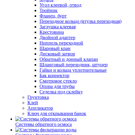
Угол клеевой, отвод
Тройник
Фланец, бурт
Переходное кольцо (втулка переходная)
Заглушка клеевая
Крестовина
Двойной адаптер
Ниппель переходной
Шаровый кран
Дисковый затвор
Обратный и донный клапан
Шланговый переходник, штуцер
Гайки и кольца уплотнительные
Бак коннектор
Смотровое стекло
Опора для трубы
Седелка под склейку
Грунтовка
Клей
Аппликатор
Ключ для открывания банок
Системы обратного осмоса