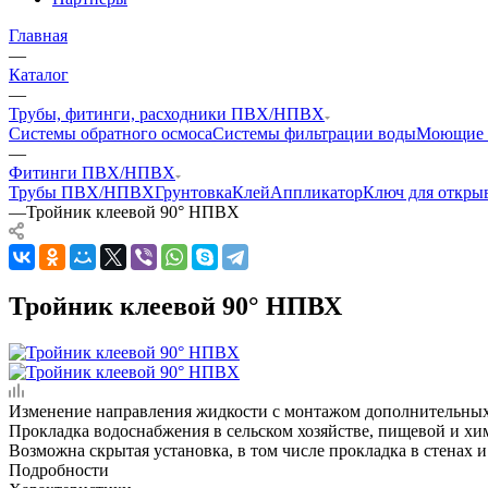
Главная
—
Каталог
—
Трубы, фитинги, расходники ПВХ/НПВХ
Системы обратного осмоса
Системы фильтрации воды
Моющие 
—
Фитинги ПВХ/НПВХ
Трубы ПВХ/НПВХ
Грунтовка
Клей
Аппликатор
Ключ для откры
—
Тройник клеевой 90° НПВХ
Тройник клеевой 90° НПВХ
Изменение направления жидкости с монтажом дополнительных
Прокладка водоснабжения в сельском хозяйстве, пищевой и х
Возможна скрытая установка, в том числе прокладка в стенах и
Подробности