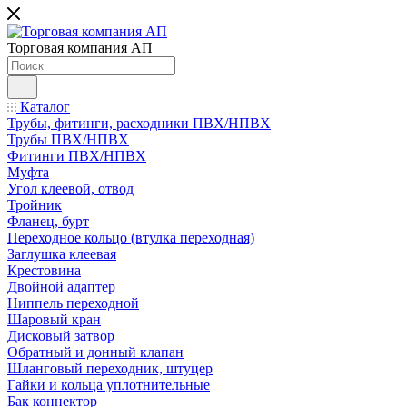
Торговая компания АП
Каталог
Трубы, фитинги, расходники ПВХ/НПВХ
Трубы ПВХ/НПВХ
Фитинги ПВХ/НПВХ
Муфта
Угол клеевой, отвод
Тройник
Фланец, бурт
Переходное кольцо (втулка переходная)
Заглушка клеевая
Крестовина
Двойной адаптер
Ниппель переходной
Шаровый кран
Дисковый затвор
Обратный и донный клапан
Шланговый переходник, штуцер
Гайки и кольца уплотнительные
Бак коннектор