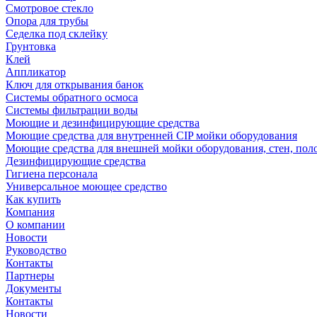
Смотровое стекло
Опора для трубы
Седелка под склейку
Грунтовка
Клей
Аппликатор
Ключ для открывания банок
Системы обратного осмоса
Системы фильтрации воды
Моющие и дезинфицирующие средства
Моющие средства для внутренней CIP мойки оборудования
Моющие средства для внешней мойки оборудования, стен, пол
Дезинфицирующие средства
Гигиена персонала
Универсальное моющее средство
Как купить
Компания
О компании
Новости
Руководство
Контакты
Партнеры
Документы
Контакты
Новости