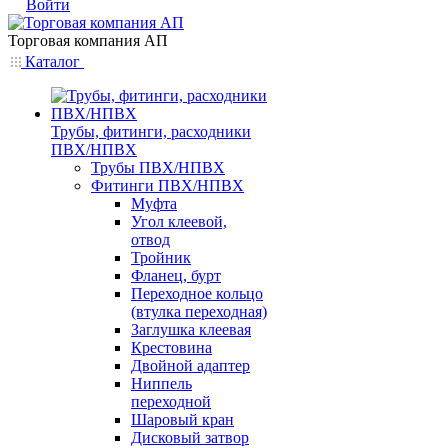
Войти
Торговая компания АП
Каталог
Трубы, фитинги, расходники
ПВХ/НПВХ
Трубы ПВХ/НПВХ
Фитинги ПВХ/НПВХ
Муфта
Угол клеевой,
отвод
Тройник
Фланец, бурт
Переходное кольцо
(втулка переходная)
Заглушка клеевая
Крестовина
Двойной адаптер
Ниппель
переходной
Шаровый кран
Дисковый затвор