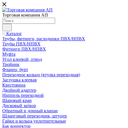
Торговая компания АП
Каталог
Трубы, фитинги, расходники ПВХ/НПВХ
Трубы ПВХ/НПВХ
Фитинги ПВХ/НПВХ
Муфта
Угол клеевой, отвод
Тройник
Фланец, бурт
Переходное кольцо (втулка переходная)
Заглушка клеевая
Крестовина
Двойной адаптер
Ниппель переходной
Шаровый кран
Дисковый затвор
Обратный и донный клапан
Шланговый переходник, штуцер
Гайки и кольца уплотнительные
Бак коннектор