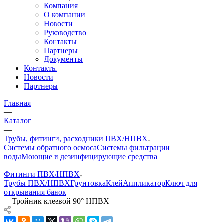
Компания
О компании
Новости
Руководство
Контакты
Партнеры
Документы
Контакты
Новости
Партнеры
Главная
—
Каталог
—
Трубы, фитинги, расходники ПВХ/НПВХ
Системы обратного осмоса
Системы фильтрации
воды
Моющие и дезинфицирующие средства
—
Фитинги ПВХ/НПВХ
Трубы ПВХ/НПВХ
Грунтовка
Клей
Аппликатор
Ключ для
открывания банок
—
Тройник клеевой 90° НПВХ