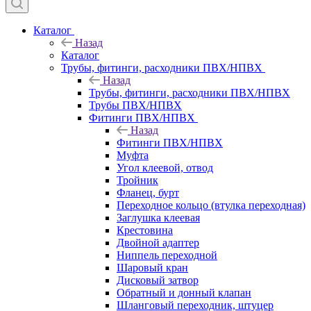
Каталог
Назад
Каталог
Трубы, фитинги, расходники ПВХ/НПВХ
Назад
Трубы, фитинги, расходники ПВХ/НПВХ
Трубы ПВХ/НПВХ
Фитинги ПВХ/НПВХ
Назад
Фитинги ПВХ/НПВХ
Муфта
Угол клеевой, отвод
Тройник
Фланец, бурт
Переходное кольцо (втулка переходная)
Заглушка клеевая
Крестовина
Двойной адаптер
Ниппель переходной
Шаровый кран
Дисковый затвор
Обратный и донный клапан
Шланговый переходник, штуцер