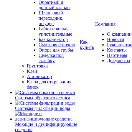
Обратный и
донный клапан
Шланговый
переходник,
штуцер
Компания
Гайки и кольца
уплотнительные
О компании
Бак коннектор
Новости
Как
Смотровое стекло
Руководств
купить
Опора для трубы
Контакты
Седелка под
Партнеры
склейку
Документы
Грунтовка
Клей
Аппликатор
Ключ для открывания
банок
Системы обратного осмоса
Системы фильтрации воды
Моющие и дезинфицирующие
средства