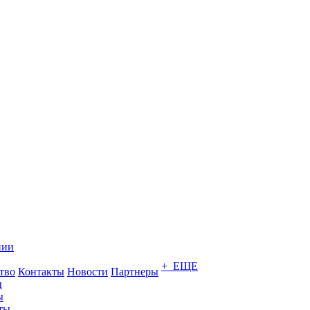
нии
+ ЕЩЕ
тво
Контакты
Новости
Партнеры
ы
ы
ты