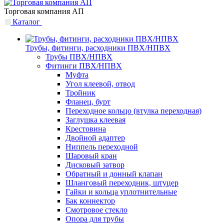
Торговая компания АП
Каталог
Трубы, фитинги, расходники ПВХ/НПВХ
Трубы ПВХ/НПВХ
Фитинги ПВХ/НПВХ
Муфта
Угол клеевой, отвод
Тройник
Фланец, бурт
Переходное кольцо (втулка переходная)
Заглушка клеевая
Крестовина
Двойной адаптер
Ниппель переходной
Шаровый кран
Дисковый затвор
Обратный и донный клапан
Шланговый переходник, штуцер
Гайки и кольца уплотнительные
Бак коннектор
Смотровое стекло
Опора для трубы