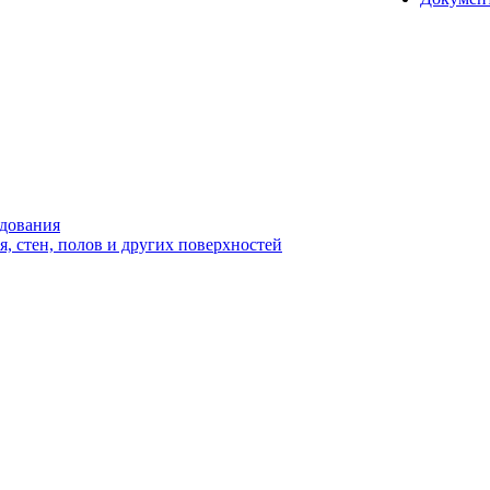
удования
 стен, полов и других поверхностей