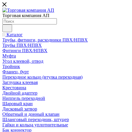
Торговая компания АП
Каталог
Трубы, фитинги, расходники ПВХ/НПВХ
Трубы ПВХ/НПВХ
Фитинги ПВХ/НПВХ
Муфта
Угол клеевой, отвод
Тройник
Фланец, бурт
Переходное кольцо (втулка переходная)
Заглушка клеевая
Крестовина
Двойной адаптер
Ниппель переходной
Шаровый кран
Дисковый затвор
Обратный и донный клапан
Шланговый переходник, штуцер
Гайки и кольца уплотнительные
Бак коннектор