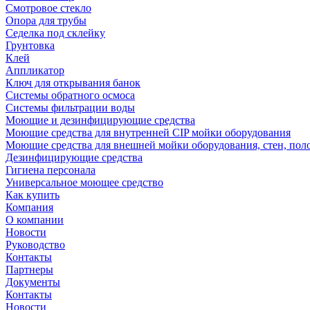
Смотровое стекло
Опора для трубы
Седелка под склейку
Грунтовка
Клей
Аппликатор
Ключ для открывания банок
Системы обратного осмоса
Системы фильтрации воды
Моющие и дезинфицирующие средства
Моющие средства для внутренней CIP мойки оборудования
Моющие средства для внешней мойки оборудования, стен, пол
Дезинфицирующие средства
Гигиена персонала
Универсальное моющее средство
Как купить
Компания
О компании
Новости
Руководство
Контакты
Партнеры
Документы
Контакты
Новости