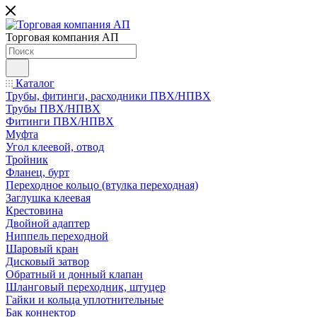
Торговая компания АП
Каталог
Трубы, фитинги, расходники ПВХ/НПВХ
Трубы ПВХ/НПВХ
Фитинги ПВХ/НПВХ
Муфта
Угол клеевой, отвод
Тройник
Фланец, бурт
Переходное кольцо (втулка переходная)
Заглушка клеевая
Крестовина
Двойной адаптер
Ниппель переходной
Шаровый кран
Дисковый затвор
Обратный и донный клапан
Шланговый переходник, штуцер
Гайки и кольца уплотнительные
Бак коннектор