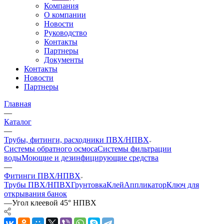
Компания
О компании
Новости
Руководство
Контакты
Партнеры
Документы
Контакты
Новости
Партнеры
Главная
—
Каталог
—
Трубы, фитинги, расходники ПВХ/НПВХ
Системы обратного осмоса
Системы фильтрации
воды
Моющие и дезинфицирующие средства
—
Фитинги ПВХ/НПВХ
Трубы ПВХ/НПВХ
Грунтовка
Клей
Аппликатор
Ключ для
открывания банок
—
Угол клеевой 45° НПВХ