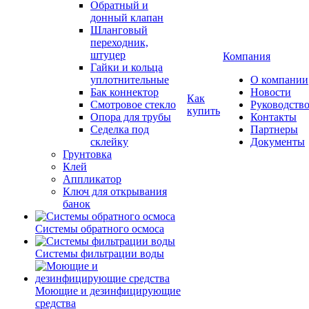
Обратный и
донный клапан
Шланговый
переходник,
штуцер
Компания
Гайки и кольца
уплотнительные
О компании
Бак коннектор
Новости
Как
Смотровое стекло
Руководств
купить
Опора для трубы
Контакты
Седелка под
Партнеры
склейку
Документы
Грунтовка
Клей
Аппликатор
Ключ для открывания
банок
Системы обратного осмоса
Системы фильтрации воды
Моющие и дезинфицирующие
средства