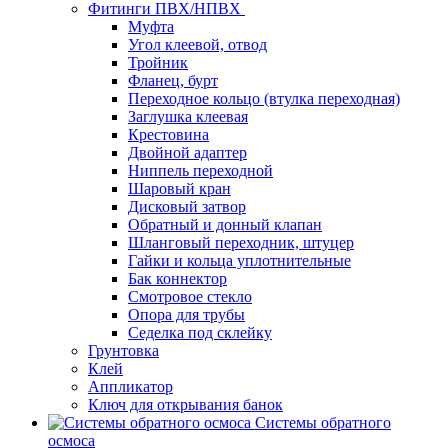
Фитинги ПВХ/НПВХ
Муфта
Угол клеевой, отвод
Тройник
Фланец, бурт
Переходное кольцо (втулка переходная)
Заглушка клеевая
Крестовина
Двойной адаптер
Ниппель переходной
Шаровый кран
Дисковый затвор
Обратный и донный клапан
Шланговый переходник, штуцер
Гайки и кольца уплотнительные
Бак коннектор
Смотровое стекло
Опора для трубы
Седелка под склейку
Грунтовка
Клей
Аппликатор
Ключ для открывания банок
Системы обратного
осмоса