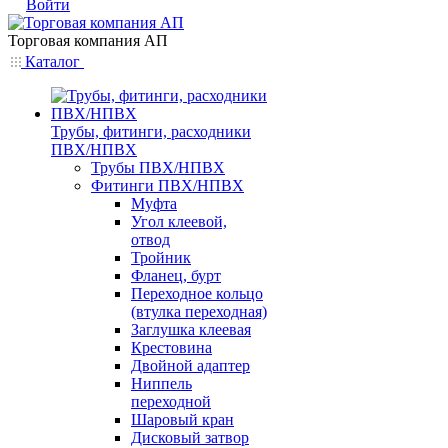
Войти
Торговая компания АП
Каталог
Трубы, фитинги, расходники
ПВХ/НПВХ
Трубы ПВХ/НПВХ
Фитинги ПВХ/НПВХ
Муфта
Угол клеевой,
отвод
Тройник
Фланец, бурт
Переходное кольцо
(втулка переходная)
Заглушка клеевая
Крестовина
Двойной адаптер
Ниппель
переходной
Шаровый кран
Дисковый затвор