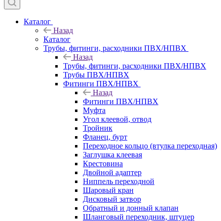
Каталог
Назад
Каталог
Трубы, фитинги, расходники ПВХ/НПВХ
Назад
Трубы, фитинги, расходники ПВХ/НПВХ
Трубы ПВХ/НПВХ
Фитинги ПВХ/НПВХ
Назад
Фитинги ПВХ/НПВХ
Муфта
Угол клеевой, отвод
Тройник
Фланец, бурт
Переходное кольцо (втулка переходная)
Заглушка клеевая
Крестовина
Двойной адаптер
Ниппель переходной
Шаровый кран
Дисковый затвор
Обратный и донный клапан
Шланговый переходник, штуцер